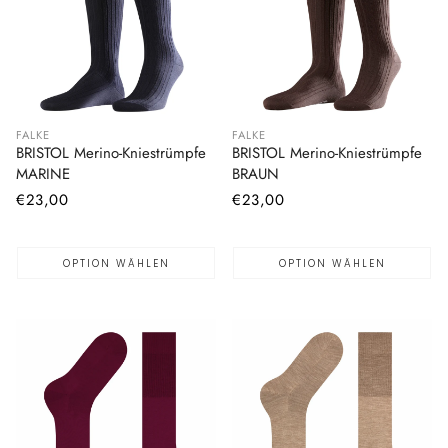
FALKE
FALKE
BRISTOL Merino-Kniestrümpfe
BRISTOL Merino-Kniestrümpfe
MARINE
BRAUN
Normaler
€23,00
Normaler
€23,00
Preis
Preis
OPTION WÄHLEN
OPTION WÄHLEN