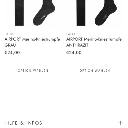
FALKE
FALKE
AIRPORT Merino-Kniestrümpfe
AIRPORT Merino-Kniestrümpfe
GRAU
ANTHRAZIT
Normaler
€24,00
Normaler
€24,00
Preis
Preis
OPTION WÄHLEN
OPTION WÄHLEN
HILFE & INFOS