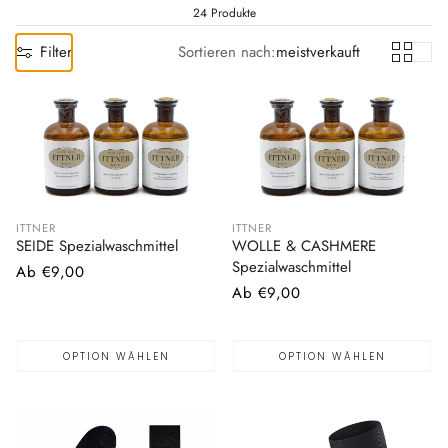
24 Produkte
Filter
Sortieren nach:
meistverkauft
ITTNER
ITTNER
SEIDE Spezialwaschmittel
WOLLE & CASHMERE
Spezialwaschmittel
Normaler
Ab €9,00
Normaler
Ab €9,00
Preis
Preis
OPTION WÄHLEN
OPTION WÄHLEN