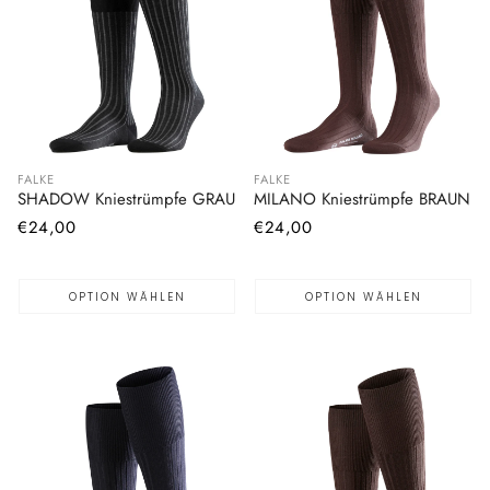
FALKE
FALKE
SHADOW Kniestrümpfe GRAU
MILANO Kniestrümpfe BRAUN
Normaler
€24,00
Normaler
€24,00
Preis
Preis
OPTION WÄHLEN
OPTION WÄHLEN