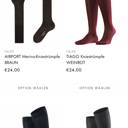
FALKE
FALKE
AIRPORT Merino-Kniestrümpfe
TIAGO Kniestrümpfe
BRAUN
WEINROT
Normaler
€24,00
Normaler
€24,00
Preis
Preis
OPTION WÄHLEN
OPTION WÄHLEN