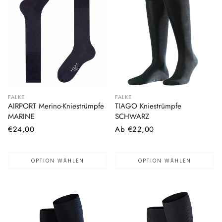
FALKE
FALKE
AIRPORT Merino-Kniestrümpfe
TIAGO Kniestrümpfe
MARINE
SCHWARZ
Normaler
€24,00
Normaler
Ab €22,00
Preis
Preis
OPTION WÄHLEN
OPTION WÄHLEN