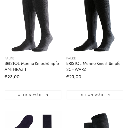
FALKE
FALKE
BRISTOL Merino-Kniestrümpfe
BRISTOL Merino-Kniestrümpfe
ANTHRAZIT
SCHWARZ
Normaler
€23,00
Normaler
€23,00
Preis
Preis
OPTION WÄHLEN
OPTION WÄHLEN