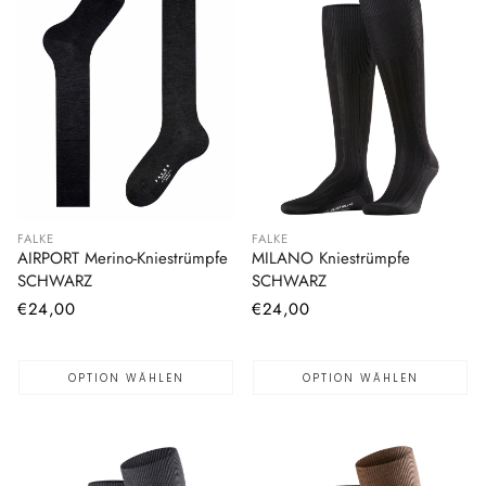
FALKE
FALKE
AIRPORT Merino-Kniestrümpfe
MILANO Kniestrümpfe
SCHWARZ
SCHWARZ
Normaler
€24,00
Normaler
€24,00
Preis
Preis
OPTION WÄHLEN
OPTION WÄHLEN