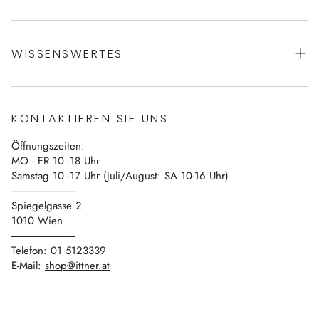
AGBs
WISSENSWERTES
Datenschutz
Impressum
Über uns
Vertrag widerrufen
KONTAKTIEREN SIE UNS
Blog
Öffnungszeiten:
Kontakt
MO - FR 10 -18 Uhr
Samstag 10 -17 Uhr (Juli/August: SA 10-16 Uhr)
------------------------------
Spiegelgasse 2
1010 Wien
------------------------------
Telefon: 01 5123339
E-Mail:
shop@ittner.at