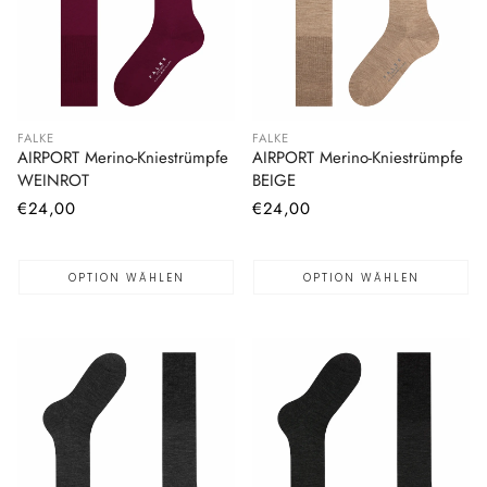
FALKE
FALKE
AIRPORT Merino-Kniestrümpfe
AIRPORT Merino-Kniestrümpfe
WEINROT
BEIGE
Normaler
€24,00
Normaler
€24,00
Preis
Preis
OPTION WÄHLEN
OPTION WÄHLEN