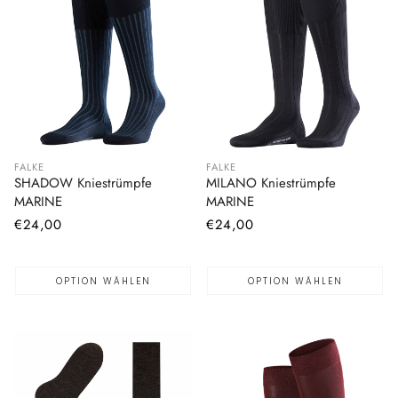
FALKE
FALKE
SHADOW Kniestrümpfe
MILANO Kniestrümpfe
MARINE
MARINE
Normaler
€24,00
Normaler
€24,00
Preis
Preis
OPTION WÄHLEN
OPTION WÄHLEN