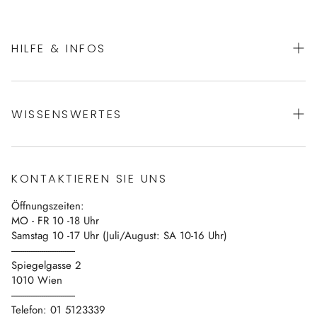
HILFE & INFOS
AGBs
WISSENSWERTES
Datenschutz
Impressum
Über uns
Vertrag widerrufen
KONTAKTIEREN SIE UNS
Blog
Öffnungszeiten:
Kontakt
MO - FR 10 -18 Uhr
Samstag 10 -17 Uhr (Juli/August: SA 10-16 Uhr)
------------------------------
Spiegelgasse 2
1010 Wien
------------------------------
Telefon: 01 5123339