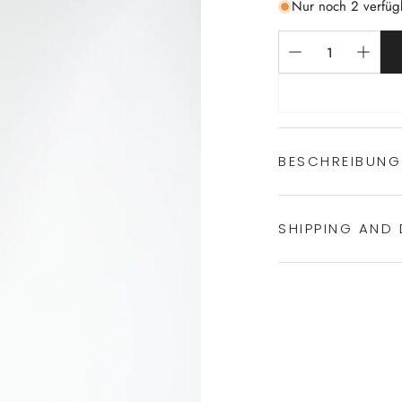
Nur noch 2 verfüg
BESCHREIBUNG
SHIPPING AND 
Herren Nacht
100% Baumwol
paspeliertem V
Experience the conven
Brusttasche
Shipping services.
mit seitlichen 
mit viel Beweg