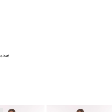
lität!
t