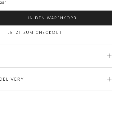
bar
IN DEN WARENKORB
JETZT ZUM CHECKOUT
DELIVERY
hemd von NOVILA
le
-Ausschnitt
ience of swift order fulfillment with our top-notch
Schlitzen
ungsfreiheit