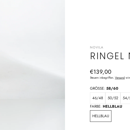
NOVILA
RINGEL
Normaler
€139,00
Preis
Steuern inbegriffen.
Versand
wir
GRÖSSE:
58/60
46/48
50/52
54/
FARBE:
HELLBLAU
HELLBLAU