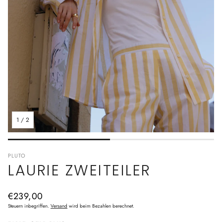
1
/
2
PLUTO
LAURIE ZWEITEILER
Normaler
€239,00
Preis
Steuern inbegriffen.
Versand
wird beim Bezahlen berechnet.