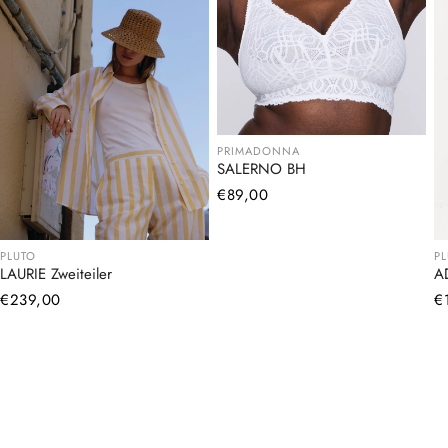
PRIMADONNA
SALERNO BH
Normaler
€89,00
Preis
PLUTO
P
LAURIE Zweiteiler
A
Normaler
€239,00
N
€
Preis
Pr