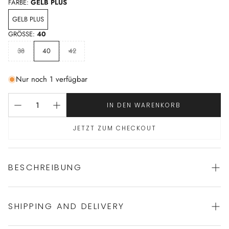
FARBE:
GELB PLUS
GELB PLUS
GRÖSSE:
40
38
40
42
Nur noch 1 verfügbar
IN DEN WARENKORB
JETZT ZUM CHECKOUT
BESCHREIBUNG
SHIPPING AND DELIVERY
Set von PLUTO
100% Baumwolle