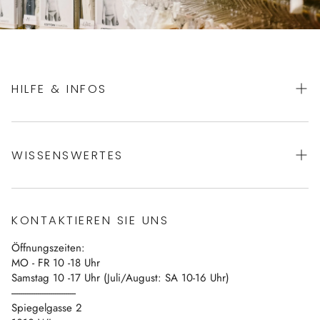
HILFE & INFOS
AGBs
WISSENSWERTES
Datenschutz
Impressum
Über uns
Vertrag widerrufen
KONTAKTIEREN SIE UNS
Blog
Öffnungszeiten:
Kontakt
MO - FR 10 -18 Uhr
Samstag 10 -17 Uhr (Juli/August: SA 10-16 Uhr)
------------------------------
Spiegelgasse 2