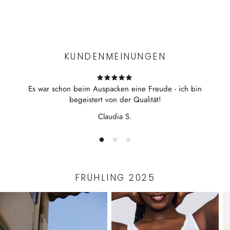
Kurzarm
Experience the convenience of swift order fulfillment with our
Kurzbein
top-notch Shipping services.
KUNDENMEINUNGEN
Es war schon beim Auspacken eine Freude - ich bin
begeistert von der Qualität!
Claudia S.
FRÜHLING 2025