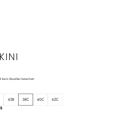
KINI
d beim Bezahlen berechnet.
42B
38C
40C
42C
S