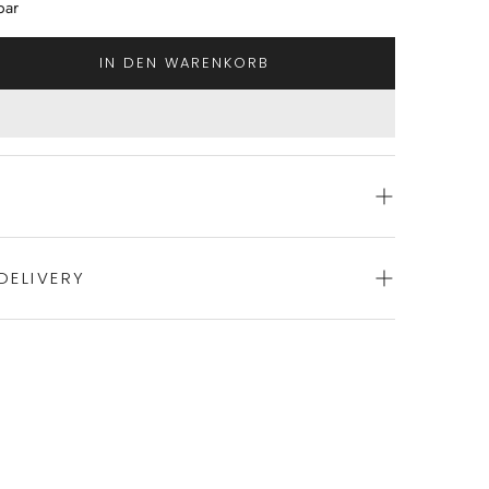
bar
IN DEN WARENKORB
DELIVERY
ience of swift order fulfillment with our top-notch