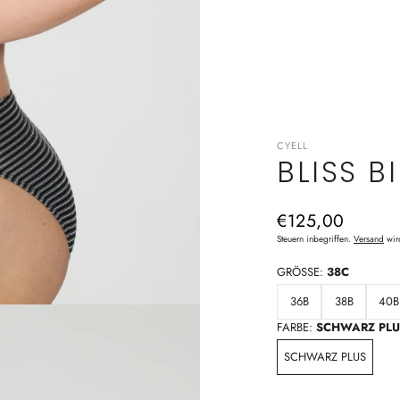
CYELL
BLISS BI
Normaler
€125,00
Preis
Steuern inbegriffen.
Versand
wir
GRÖSSE:
38C
36B
38B
40B
FARBE:
SCHWARZ PLU
SCHWARZ PLUS