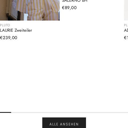
SALERNO BH
Normaler
€89,00
Preis
PLUTO
P
LAURIE Zweiteiler
A
Normaler
€239,00
N
€
Preis
Pr
ALLE ANSEHEN