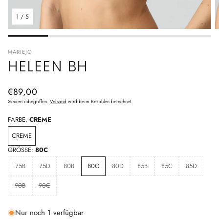
1
/
5
MARIEJO
HELEEN BH
Normaler
€89,00
Preis
Steuern inbegriffen.
Versand
wird beim Bezahlen berechnet.
FARBE:
CREME
CREME
GRÖSSE:
80C
75B
75D
80B
80C
80D
85B
85C
85D
90B
90C
Nur noch 1 verfügbar