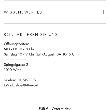
AGBs
WISSENSWERTES
Datenschutz
Impressum
Über uns
Vertrag widerrufen
KONTAKTIEREN SIE UNS
Blog
Öffnungszeiten:
Kontakt
MO - FR 10 -18 Uhr
Samstag 10 -17 Uhr (Juli/August: SA 10-16 Uhr)
------------------------------
Spiegelgasse 2
1010 Wien
------------------------------
Telefon: 01 5123339
E-Mail:
shop@ittner.at
EUR € | Österreich