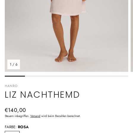
1
/
6
HANRO
LIZ NACHTHEMD
Normaler
€140,00
Preis
Steuern inbegriffen.
Versand
wird beim Bezahlen berechnet.
FARBE:
ROSA