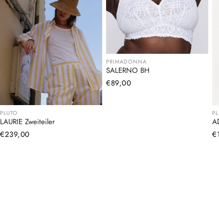
PRIMADONNA
SALERNO BH
Normaler
€89,00
Preis
PLUTO
P
LAURIE Zweiteiler
A
Normaler
€239,00
N
€
Preis
Pr