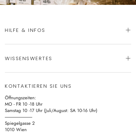
HILFE & INFOS
AGBs
WISSENSWERTES
Datenschutz
Impressum
Über uns
Vertrag widerrufen
KONTAKTIEREN SIE UNS
Blog
Öffnungszeiten:
Kontakt
MO - FR 10 -18 Uhr
Samstag 10 -17 Uhr (Juli/August: SA 10-16 Uhr)
------------------------------
Spiegelgasse 2
1010 Wien