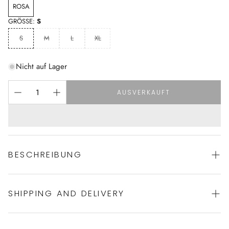
ROSA
GRÖSSE:
S
S
M
L
XL
Nicht auf Lager
AUSVERKAUFT
BESCHREIBUNG
SHIPPING AND DELIVERY
Bequemes Nachthemd von HANRO
100 % Baumwolljersey MADE IN AUSTRIA
mit Halbarm