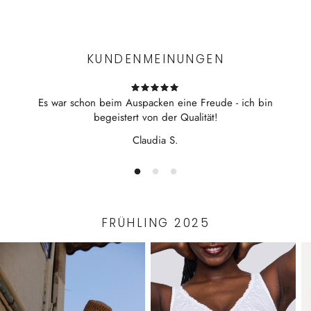
Experience the convenience of swift order fulfillment with our
exklusive Blattstickerei am Ausschnitt
top-notch Shipping services.
Hautfreundliche Stoffqualität auf Pflanzenbasis
Länge: 100 cm
KUNDENMEINUNGEN
Es war schon beim Auspacken eine Freude - ich bin
begeistert von der Qualität!
Claudia S.
FRÜHLING 2025