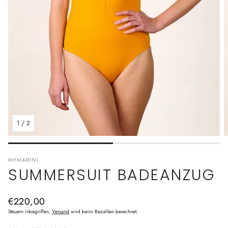
1
/
2
MYMARINI
SUMMERSUIT BADEANZUG
Normaler
€220,00
Preis
Steuern inbegriffen.
Versand
wird beim Bezahlen berechnet.