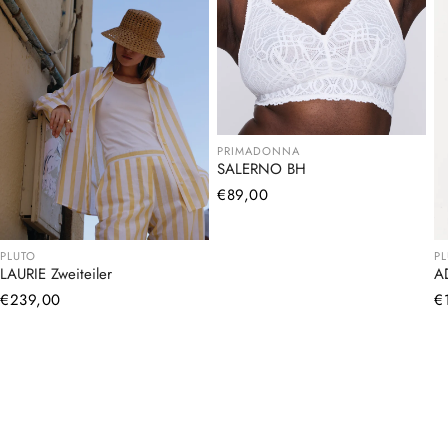
PRIMADONNA
SALERNO BH
Normaler
€89,00
Preis
PLUTO
P
LAURIE Zweiteiler
A
Normaler
€239,00
N
€
Preis
Pr