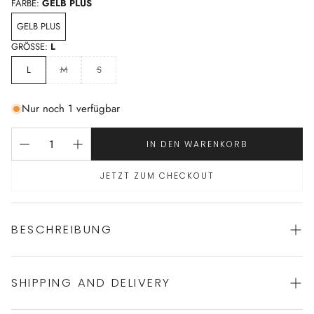
FARBE:
GELB PLUS
GELB PLUS
GRÖSSE:
L
L
M
S
Nur noch 1 verfügbar
IN DEN WARENKORB
JETZT ZUM CHECKOUT
BESCHREIBUNG
Jetzt auch in unserem hellen Farbton Soleil erhältlich: Der
SHIPPING AND DELIVERY
Badeanzug SUMMERSUIT vereint sportliche und feminine
Elemente. Die am Rücken gekreuzten Spaghettiträger sorgen