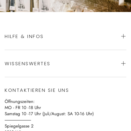
HILFE & INFOS
AGBs
WISSENSWERTES
Datenschutz
Impressum
Über uns
Vertrag widerrufen
KONTAKTIEREN SIE UNS
Blog
Öffnungszeiten:
Kontakt
MO - FR 10 -18 Uhr
Samstag 10 -17 Uhr (Juli/August: SA 10-16 Uhr)
------------------------------
Spiegelgasse 2