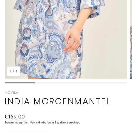
1
/
4
NOVILA
INDIA MORGENMANTEL
Normaler
€159,00
Preis
Steuern inbegriffen.
Versand
wird beim Bezahlen berechnet.