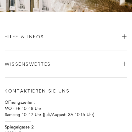
HILFE & INFOS
AGBs
WISSENSWERTES
Datenschutz
Impressum
Über uns
Vertrag widerrufen
KONTAKTIEREN SIE UNS
Blog
Öffnungszeiten:
Kontakt
MO - FR 10 -18 Uhr
Samstag 10 -17 Uhr (Juli/August: SA 10-16 Uhr)
------------------------------
Spiegelgasse 2