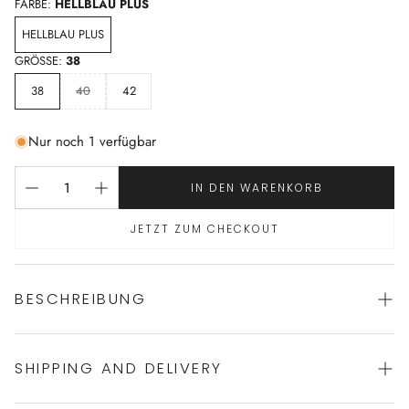
FARBE:
HELLBLAU PLUS
HELLBLAU PLUS
GRÖSSE:
38
38
40
42
Nur noch 1 verfügbar
IN DEN WARENKORB
JETZT ZUM CHECKOUT
BESCHREIBUNG
SHIPPING AND DELIVERY
schöner Morgenmantel von NOVILA
100% Baumwolle