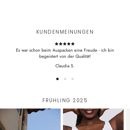
mit Bindegürtel
Experience the convenience of swift order fulfillment with our
hergestellt in Deutschland im Familienbetrieb NOVILA
top-notch Shipping services.
KUNDENMEINUNGEN
Es war schon beim Auspacken eine Freude - ich bin
begeistert von der Qualität!
Claudia S.
FRÜHLING 2025