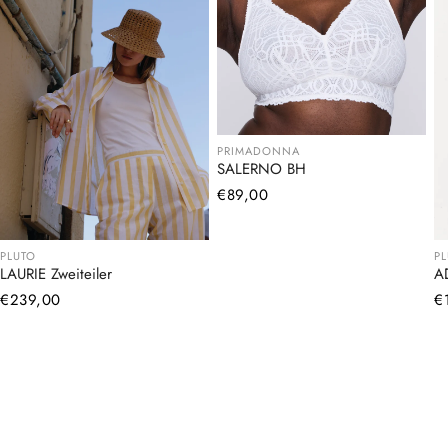
PRIMADONNA
SALERNO BH
Normaler
€89,00
Preis
PLUTO
P
LAURIE Zweiteiler
A
Normaler
€239,00
N
€
Preis
Pr