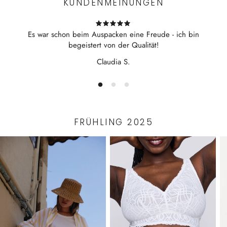
KUNDENMEINUNGEN
Bitte beachten Sie: Online-Gutschein können nur im
Onlineshop eingelöst werden. Sie erhalten nach der Zahlung
ein Mail mit Ihrem Gutschein-Code. Diesen Code können Sie
Es war schon beim Auspacken eine Freude - ich bin
(oder der Beschenkte) dann beim nächsten Online-Kauf in
begeistert von der Qualität!
das Feld "Rabattcodes, Gutscheine" eingegeben und der
verfügbare Betrag wird automatisch abgezogen.
Claudia S.
FRÜHLING 2025