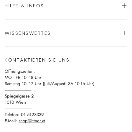
HILFE & INFOS
AGBs
WISSENSWERTES
Datenschutz
Impressum
Über uns
Vertrag widerrufen
KONTAKTIEREN SIE UNS
Blog
Öffnungszeiten:
Kontakt
MO - FR 10 -18 Uhr
Samstag 10 -17 Uhr (Juli/August: SA 10-16 Uhr)
------------------------------
Spiegelgasse 2
1010 Wien
------------------------------
Telefon: 01 5123339
E-Mail:
shop@ittner.at