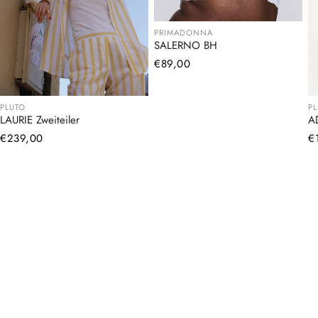
PRIMADONNA
SALERNO BH
Normaler
€89,00
Preis
PLUTO
P
LAURIE Zweiteiler
A
Normaler
€239,00
N
€
Preis
Pr