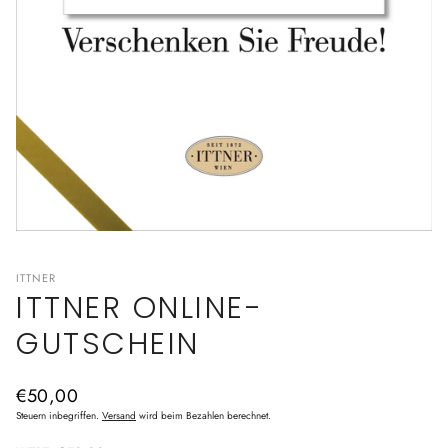
ITTNER
ITTNER ONLINE-
GUTSCHEIN
Normaler
€50,00
Preis
Steuern inbegriffen.
Versand
wird beim Bezahlen berechnet.