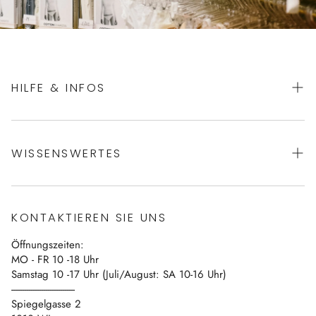
HILFE & INFOS
AGBs
WISSENSWERTES
Datenschutz
Impressum
Über uns
Vertrag widerrufen
KONTAKTIEREN SIE UNS
Blog
Öffnungszeiten:
Kontakt
MO - FR 10 -18 Uhr
Samstag 10 -17 Uhr (Juli/August: SA 10-16 Uhr)
------------------------------
Spiegelgasse 2