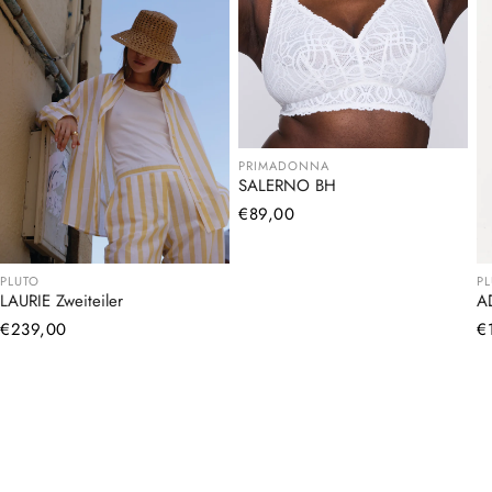
PRIMADONNA
SALERNO BH
Normaler
€89,00
Preis
PLUTO
P
LAURIE Zweiteiler
A
Normaler
€239,00
N
€
Preis
Pr