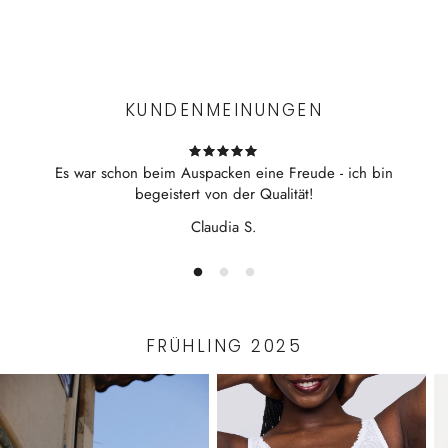
100% made in Italien
Experience the convenience of swift order fulfillment with our
50% Baumwolle, 50% Polyester
top-notch Shipping services.
KUNDENMEINUNGEN
Es war schon beim Auspacken eine Freude - ich bin
begeistert von der Qualität!
Claudia S.
FRÜHLING 2025