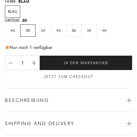
FARBE:
BLAU
BLAU
GRÖSSE:
50
48
50
52
54
56
58
60
Nur noch 1 verfügbar
IN DEN WARENKORB
JETZT ZUM CHECKOUT
BESCHREIBUNG
SHIPPING AND DELIVERY
moderne Nachtwäsche von VERDIANI
zeitgenössischer italienischer Stil