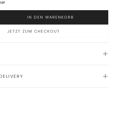
bar
IN DEN WARENKORB
JETZT ZUM CHECKOUT
DELIVERY
ience of swift order fulfillment with our top-notch