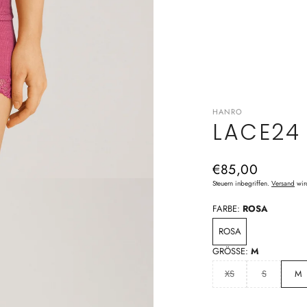
HANRO
LACE24
Normaler
€85,00
Preis
Steuern inbegriffen.
Versand
wir
FARBE:
ROSA
ROSA
GRÖSSE:
M
XS
S
M