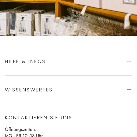
HILFE & INFOS
AGBs
WISSENSWERTES
Datenschutz
Impressum
Über uns
Vertrag widerrufen
KONTAKTIEREN SIE UNS
Blog
Öffnungszeiten:
Kontakt
MO - FR 10 -18 Uhr