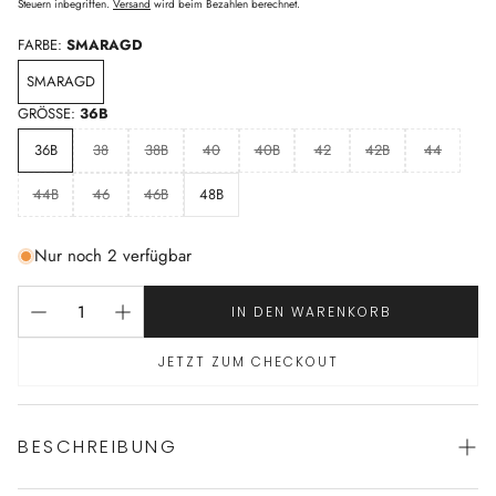
Preis
Steuern inbegriffen.
Versand
wird beim Bezahlen berechnet.
FARBE:
SMARAGD
SMARAGD
GRÖSSE:
36B
36B
38
38B
40
40B
42
42B
44
44B
46
46B
48B
Nur noch 2 verfügbar
IN DEN WARENKORB
JETZT ZUM CHECKOUT
BESCHREIBUNG