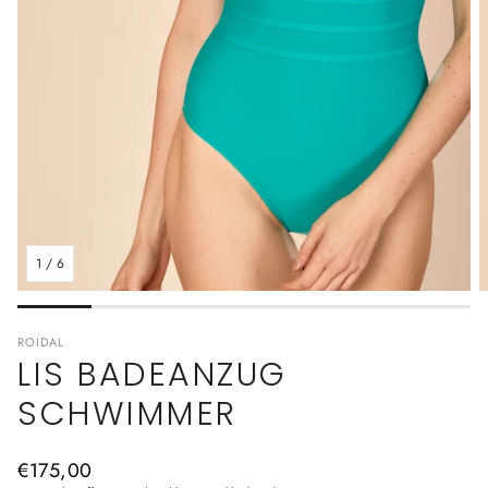
1
/
6
ROIDAL
LIS BADEANZUG
SCHWIMMER
Normaler
€175,00