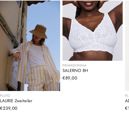
PRIMADONNA
SALERNO BH
Normaler
€89,00
Preis
PLUTO
P
LAURIE Zweiteiler
A
Normaler
€239,00
N
€
Preis
Pr