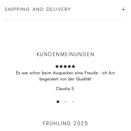
SHIPPING AND DELIVERY
Sportlicher Badeanzug von ROIDAL
großartige Passform
flexible
Experience the convenience of swift order fulfillment with our
bequem
top-notch Shipping services.
ideal als Schwimmer
KUNDENMEINUNGEN
Es war schon beim Auspacken eine Freude - ich bin
begeistert von der Qualität!
Claudia S.
FRÜHLING 2025