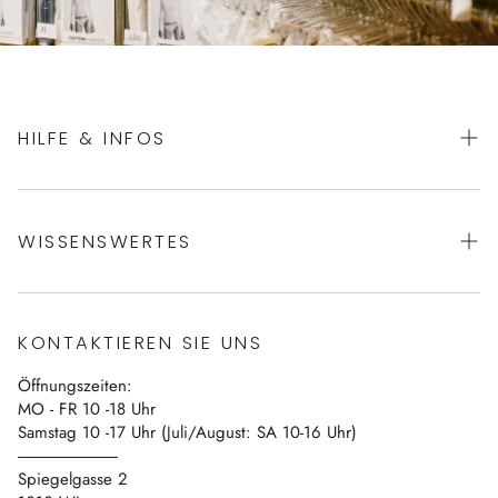
HILFE & INFOS
AGBs
WISSENSWERTES
Datenschutz
Impressum
Über uns
Vertrag widerrufen
KONTAKTIEREN SIE UNS
Blog
Öffnungszeiten:
Kontakt
MO - FR 10 -18 Uhr
Samstag 10 -17 Uhr (Juli/August: SA 10-16 Uhr)
------------------------------
Spiegelgasse 2