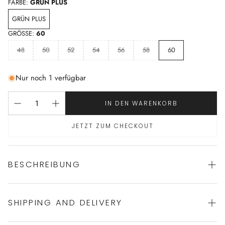
FARBE:
GRÜN PLUS
GRÜN PLUS
GRÖSSE:
60
48
50
52
54
56
58
60
Nur noch 1 verfügbar
IN DEN WARENKORB
JETZT ZUM CHECKOUT
BESCHREIBUNG
SHIPPING AND DELIVERY
Sommerlicher Herren Pyjama von NOVILA
100% Baumwolle