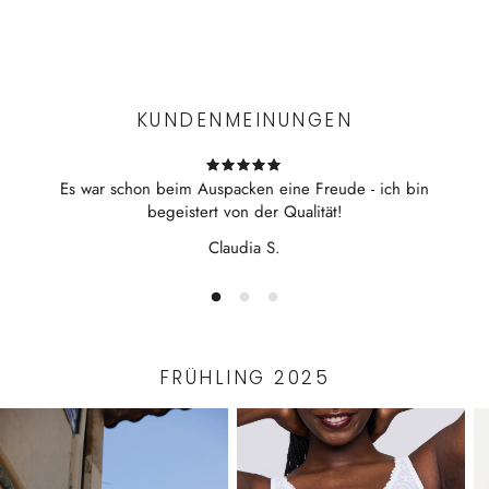
Kurz Arm
Experience the convenience of swift order fulfillment with our
mit Reverskragen
top-notch Shipping services.
2 Taschen am Hemd
KUNDENMEINUNGEN
Es war schon beim Auspacken eine Freude - ich bin
begeistert von der Qualität!
Claudia S.
FRÜHLING 2025