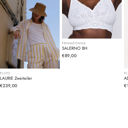
PRIMADONNA
SALERNO BH
Normaler
€89,00
Preis
PLUTO
P
LAURIE Zweiteiler
A
Normaler
€239,00
N
€
Preis
Pr