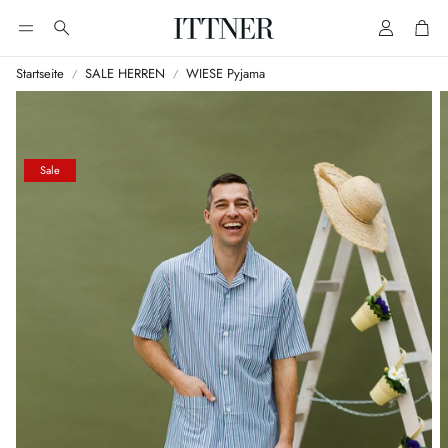
Account
Cart
Suche
Startseite
SALE HERREN
WIESE Pyjama
Sale