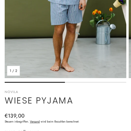
1
/
2
NOVILA
WIESE PYJAMA
Normaler
€139,00
Preis
Steuern inbegriffen.
Versand
wird beim Bezahlen berechnet.