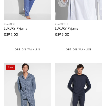
ZIMMERLI
ZIMMERLI
LUXURY Pyjama
LUXURY Pyjama
Normaler
€399,00
Normaler
€399,00
Preis
Preis
OPTION WÄHLEN
OPTION WÄHLEN
Sale