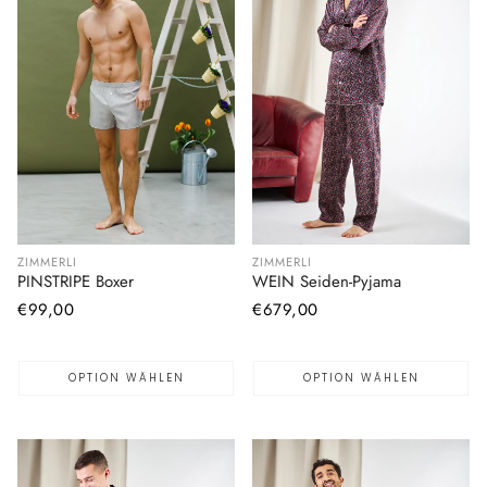
ZIMMERLI
ZIMMERLI
PINSTRIPE Boxer
WEIN Seiden-Pyjama
Normaler
€99,00
Normaler
€679,00
Preis
Preis
OPTION WÄHLEN
OPTION WÄHLEN