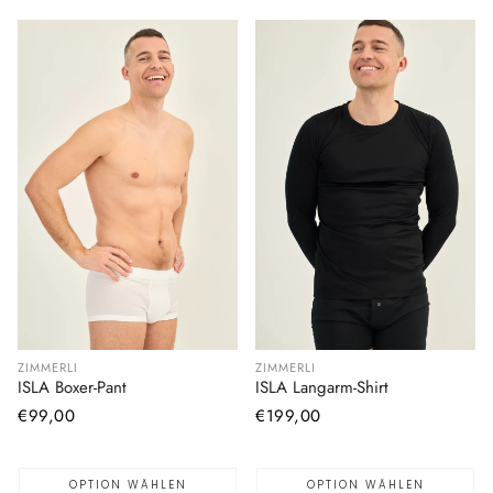
ZIMMERLI
ZIMMERLI
ISLA Boxer-Pant
ISLA Langarm-Shirt
Normaler
€99,00
Normaler
€199,00
Preis
Preis
OPTION WÄHLEN
OPTION WÄHLEN