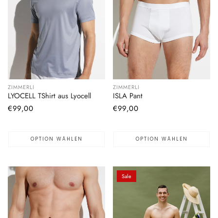
ZIMMERLI
ZIMMERLI
LYOCELL TShirt aus Lyocell
ISLA Pant
Normaler
€99,00
Normaler
€99,00
Preis
Preis
OPTION WÄHLEN
OPTION WÄHLEN
Sale