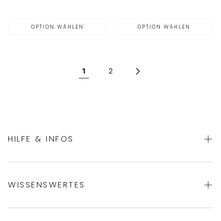
Preis
Preis
OPTION WÄHLEN
OPTION WÄHLEN
1
2
HILFE & INFOS
AGBs
WISSENSWERTES
Datenschutz
Impressum
Über uns