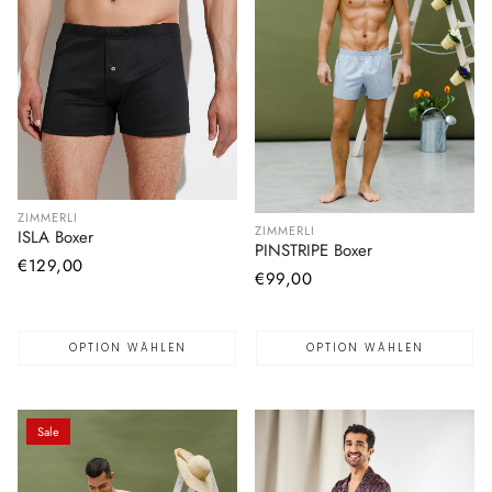
ZIMMERLI
ZIMMERLI
ISLA Boxer
PINSTRIPE Boxer
Normaler
€129,00
Normaler
€99,00
Preis
Preis
OPTION WÄHLEN
OPTION WÄHLEN
Sale