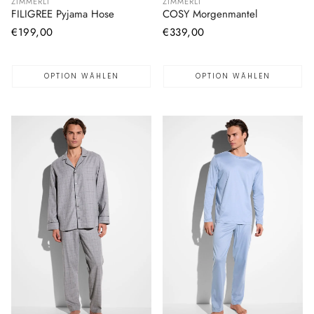
ZIMMERLI
ZIMMERLI
FILIGREE Pyjama Hose
COSY Morgenmantel
Normaler
€199,00
Normaler
€339,00
Preis
Preis
OPTION WÄHLEN
OPTION WÄHLEN