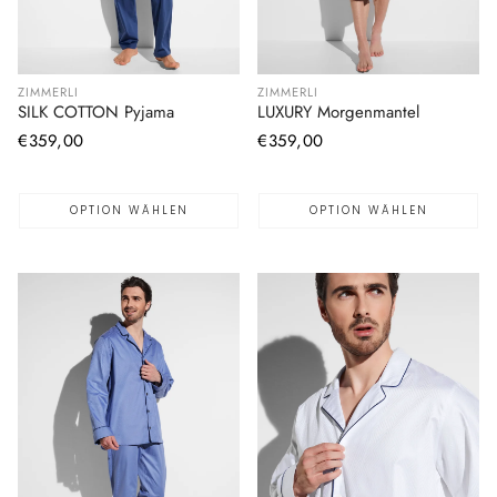
ZIMMERLI
ZIMMERLI
LUXURY Morgenmantel
SILK COTTON Pyjama
Normaler
€359,00
Normaler
€359,00
Preis
Preis
OPTION WÄHLEN
OPTION WÄHLEN