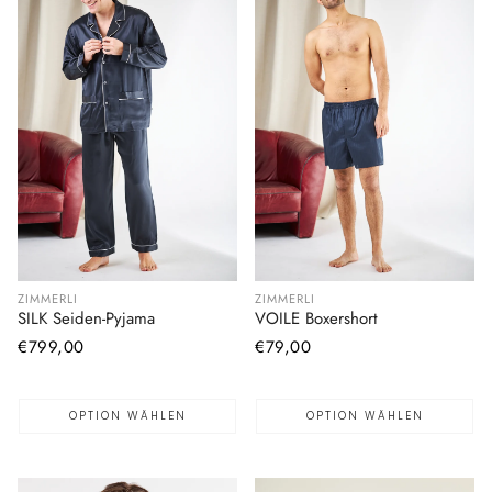
ZIMMERLI
ZIMMERLI
SILK Seiden-Pyjama
VOILE Boxershort
Normaler
€799,00
Normaler
€79,00
Preis
Preis
OPTION WÄHLEN
OPTION WÄHLEN