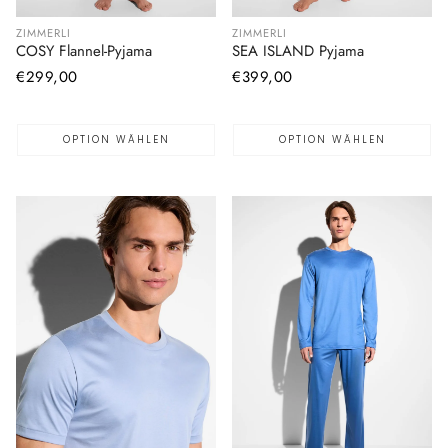
ZIMMERLI
ZIMMERLI
COSY Flannel-Pyjama
SEA ISLAND Pyjama
Normaler
€299,00
Normaler
€399,00
Preis
Preis
OPTION WÄHLEN
OPTION WÄHLEN