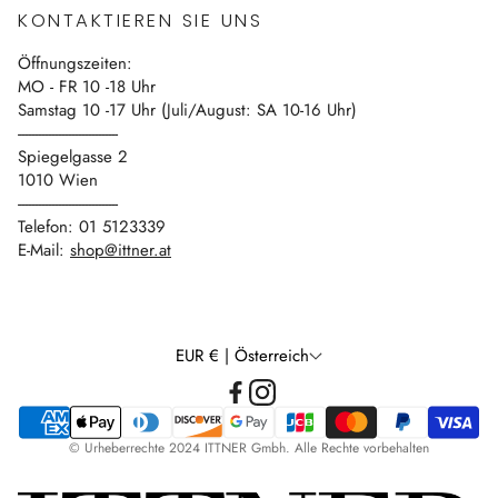
Vertrag widerrufen
KONTAKTIEREN SIE UNS
Blog
Öffnungszeiten:
Kontakt
MO - FR 10 -18 Uhr
Samstag 10 -17 Uhr (Juli/August: SA 10-16 Uhr)
------------------------------
Spiegelgasse 2
1010 Wien
------------------------------
Telefon: 01 5123339
E-Mail:
shop@ittner.at
EUR € | Österreich
© Urheberrechte 2024 ITTNER Gmbh. Alle Rechte vorbehalten