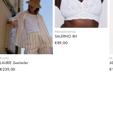
PRIMADONNA
SALERNO BH
Normaler
€89,00
Preis
PLUTO
P
LAURIE Zweiteiler
A
Normaler
€239,00
N
€
Preis
Pr