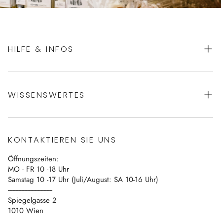
HILFE & INFOS
AGBs
WISSENSWERTES
Datenschutz
Impressum
Über uns
Vertrag widerrufen
KONTAKTIEREN SIE UNS
Blog
Öffnungszeiten:
Kontakt
MO - FR 10 -18 Uhr
Samstag 10 -17 Uhr (Juli/August: SA 10-16 Uhr)
------------------------------
Spiegelgasse 2
1010 Wien