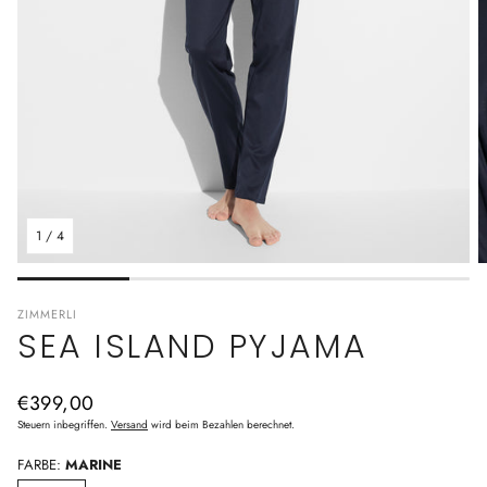
1
/
4
ZIMMERLI
SEA ISLAND PYJAMA
Normaler
€399,00
Preis
Steuern inbegriffen.
Versand
wird beim Bezahlen berechnet.
FARBE:
MARINE