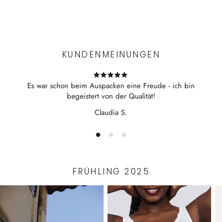
mit breiten Trägern
Experience the convenience of swift order fulfillment with our
feine Spitze (auch Baumwolle)
top-notch Shipping services.
handgemacht in der Schweiz
Bibi ist 167cm groß (90 - 65 - 95) und trägt Größe 38
KUNDENMEINUNGEN
Es war schon beim Auspacken eine Freude - ich bin
begeistert von der Qualität!
Claudia S.
FRÜHLING 2025