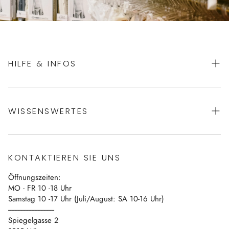
HILFE & INFOS
AGBs
WISSENSWERTES
Datenschutz
Impressum
Über uns
Vertrag widerrufen
KONTAKTIEREN SIE UNS
Blog
Öffnungszeiten:
Kontakt
MO - FR 10 -18 Uhr
Samstag 10 -17 Uhr (Juli/August: SA 10-16 Uhr)
------------------------------
Spiegelgasse 2