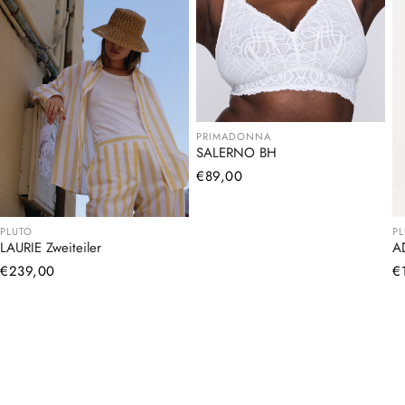
PRIMADONNA
SALERNO BH
Normaler
€89,00
Preis
PLUTO
P
LAURIE Zweiteiler
A
Normaler
€239,00
N
€
Preis
Pr