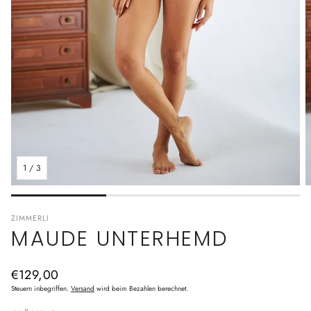
1
/
3
ZIMMERLI
MAUDE UNTERHEMD
Normaler
€129,00
Preis
Steuern inbegriffen.
Versand
wird beim Bezahlen berechnet.