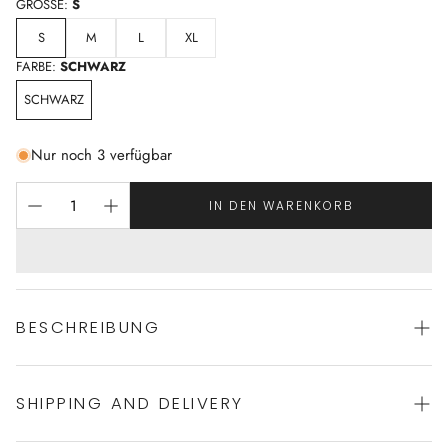
GRÖSSE:
S
S
M
L
XL
FARBE:
SCHWARZ
SCHWARZ
Nur noch 3 verfügbar
IN DEN WARENKORB
BESCHREIBUNG
SHIPPING AND DELIVERY
wunderschönes Unterhemd von ZIMMERLI
100% Baumwolle