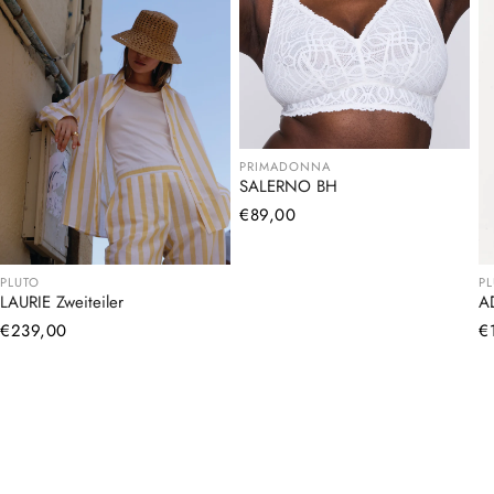
PRIMADONNA
SALERNO BH
Normaler
€89,00
Preis
PLUTO
P
LAURIE Zweiteiler
A
Normaler
€239,00
N
€
Preis
Pr