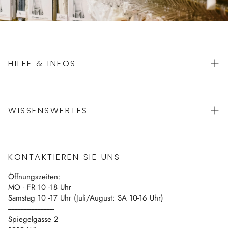
HILFE & INFOS
AGBs
WISSENSWERTES
Datenschutz
Impressum
Über uns
Vertrag widerrufen
KONTAKTIEREN SIE UNS
Blog
Öffnungszeiten:
Kontakt
MO - FR 10 -18 Uhr
Samstag 10 -17 Uhr (Juli/August: SA 10-16 Uhr)
------------------------------
Spiegelgasse 2