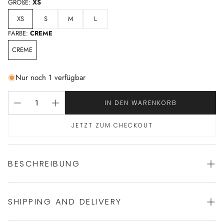
GRÖßE:
XS
XS
S
M
L
FARBE:
CREME
CREME
Nur noch 1 verfügbar
IN DEN WARENKORB
JETZT ZUM CHECKOUT
BESCHREIBUNG
SHIPPING AND DELIVERY
Luxuriöses Langarm-Shirt von HANRO
100% Seide