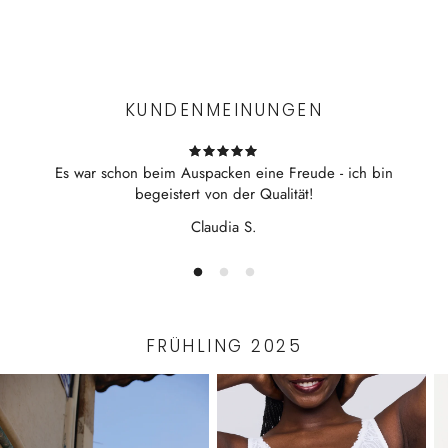
rund Ausschnitt
Experience the convenience of swift order fulfillment with our
weichgriffiger Feinripp-Qualität
top-notch Shipping services.
Mit besonders flachen Abschlüssen an Saum und Ärmeln
Ohne störende Seitennähte
KUNDENMEINUNGEN
Bibi ist 167cm groß (90 - 65 - 95) und trägt Größe S
Es war schon beim Auspacken eine Freude - ich bin
begeistert von der Qualität!
Claudia S.
FRÜHLING 2025