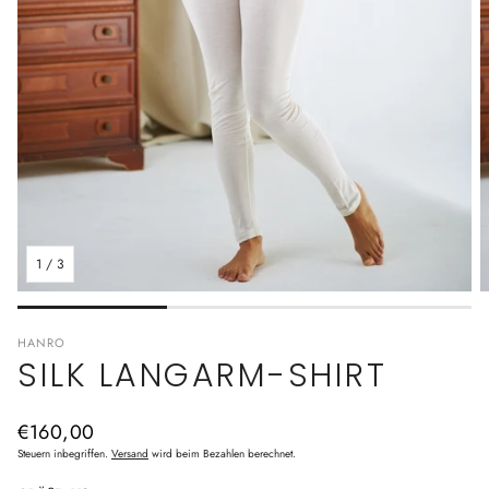
1
/
3
HANRO
SILK LANGARM-SHIRT
Normaler
€160,00
Preis
Steuern inbegriffen.
Versand
wird beim Bezahlen berechnet.