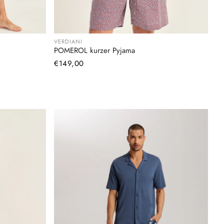
VERDIANI
POMEROL kurzer Pyjama
Normaler
€149,00
Preis