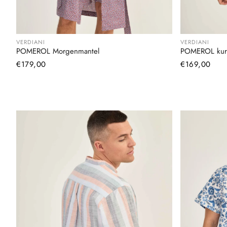
VERDIANI
VERDIANI
POMEROL Morgenmantel
POMEROL kur
Normaler
€179,00
Normaler
€169,00
Preis
Preis