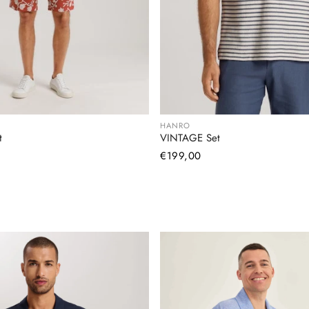
HANRO
t
VINTAGE Set
Normaler
€199,00
Preis