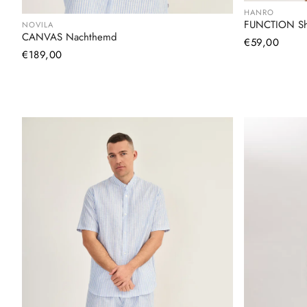
HANRO
FUNCTION Sh
NOVILA
CANVAS Nachthemd
Normaler
€59,00
Normaler
€189,00
Preis
Preis