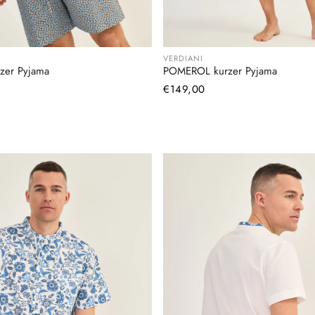
VERDIANI
zer Pyjama
POMEROL kurzer Pyjama
Normaler
€149,00
Preis