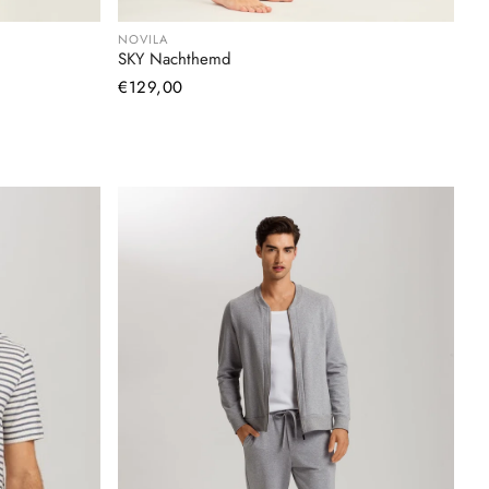
NOVILA
SKY Nachthemd
Normaler
€129,00
Preis