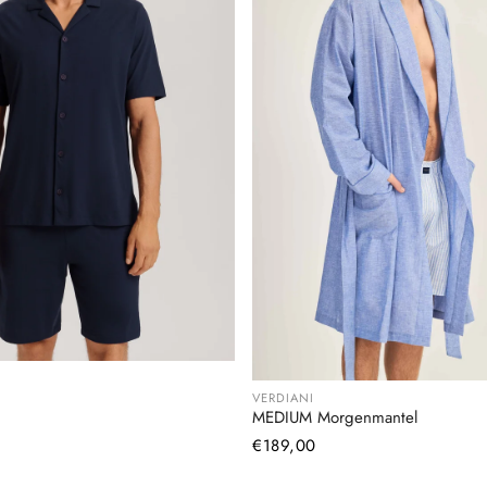
VERDIANI
MEDIUM Morgenmantel
Normaler
€189,00
Preis