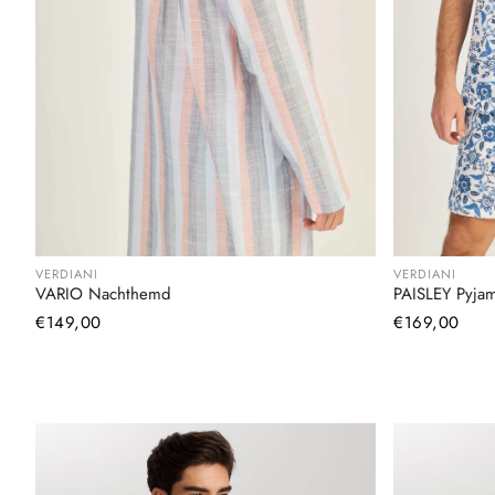
VERDIANI
VERDIANI
VARIO Nachthemd
PAISLEY Pyjam
Normaler
€149,00
Normaler
€169,00
Preis
Preis