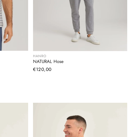
HANRO
NATURAL Hose
Normaler
€120,00
Preis