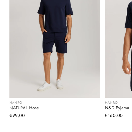
HANRO
HANRO
NATURAL Hose
N&D Pyjama
Normaler
€99,00
Normaler
€160,00
Preis
Preis