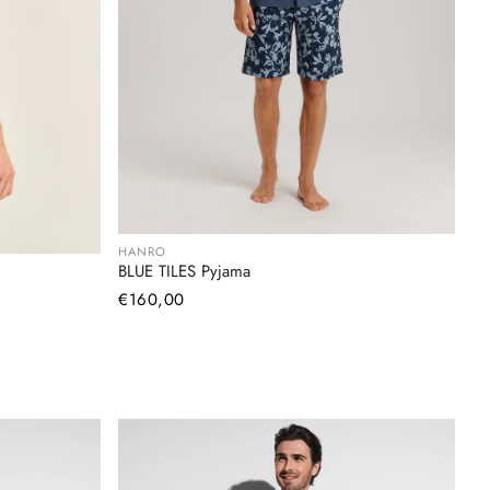
HANRO
BLUE TILES Pyjama
Normaler
€160,00
Preis