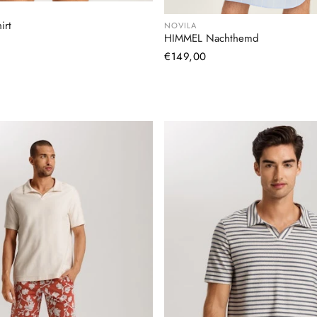
irt
NOVILA
HIMMEL Nachthemd
Normaler
€149,00
Preis