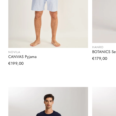
HANRO
BOTANICS Se
NOVILA
CANVAS Pyjama
Normaler
€179,00
Normaler
€199,00
Preis
Preis