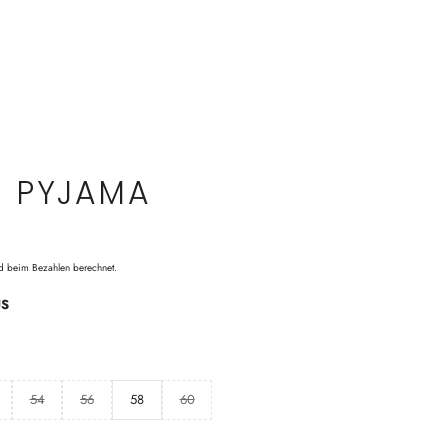
H PYJAMA
d beim Bezahlen berechnet.
US
54
56
58
60