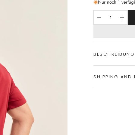
Nur noch 1 verfüg
BESCHREIBUNG
SHIPPING AND 
klassischer P
100% Baumwol
Kurzarm
Experience the conven
Kurzbein
Shipping services.
Oberteil: Jerse
Hose: Popelin
V-Ausschnitt