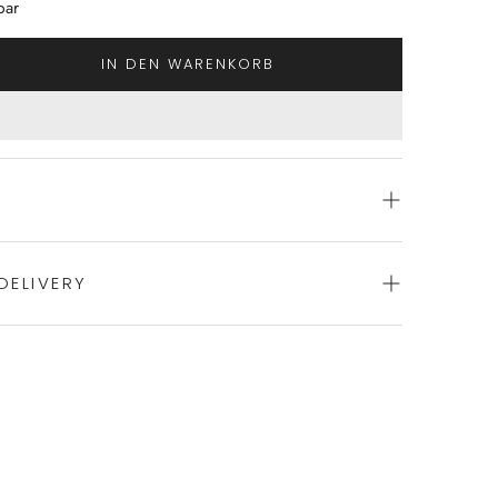
bar
IN DEN WARENKORB
DELIVERY
yjama von NOVILA
le
ience of swift order fulfillment with our top-notch
y