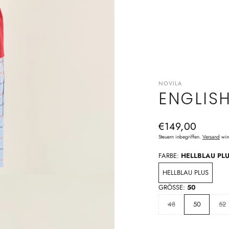
NOVILA
ENGLIS
Normaler
€149,00
Preis
Steuern inbegriffen.
Versand
wir
FARBE:
HELLBLAU PL
HELLBLAU PLUS
GRÖSSE:
50
48
50
52