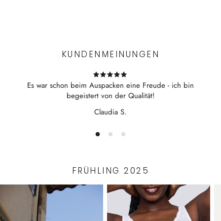
Mit Reverskragen
Experience the convenience of swift order fulfillment with our
mit kurzer Knopfleiste
top-notch Shipping services.
Gerundeter Saumabschluss
Mit Seitenschlitzen
KUNDENMEINUNGEN
Brusttasche
Es war schon beim Auspacken eine Freude - ich bin
begeistert von der Qualität!
Claudia S.
FRÜHLING 2025