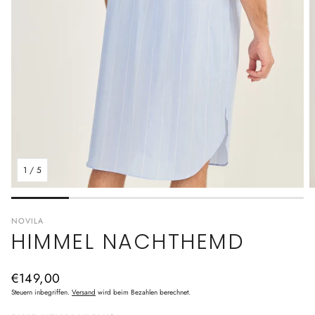
1
/
5
NOVILA
HIMMEL NACHTHEMD
Normaler
€149,00
Preis
Steuern inbegriffen.
Versand
wird beim Bezahlen berechnet.