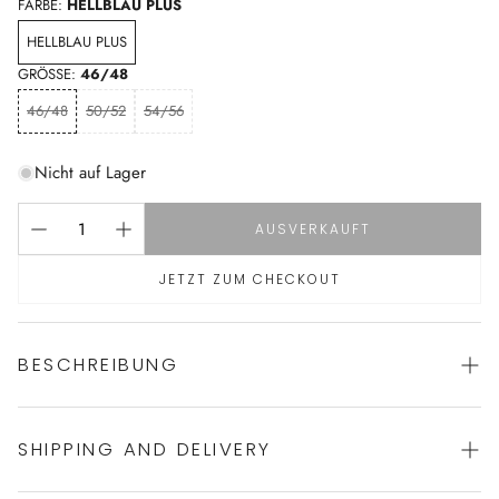
FARBE:
HELLBLAU PLUS
HELLBLAU PLUS
GRÖSSE:
46/48
46/48
50/52
54/56
Nicht auf Lager
AUSVERKAUFT
JETZT ZUM CHECKOUT
BESCHREIBUNG
SHIPPING AND DELIVERY
Dünnes Herren Nachthemd von NOVILA
100% Baumwolle