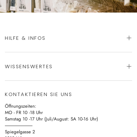
HILFE & INFOS
AGBs
WISSENSWERTES
Datenschutz
Impressum
Über uns
Vertrag widerrufen
KONTAKTIEREN SIE UNS
Blog
Öffnungszeiten:
Kontakt
MO - FR 10 -18 Uhr
Samstag 10 -17 Uhr (Juli/August: SA 10-16 Uhr)
------------------------------
Spiegelgasse 2