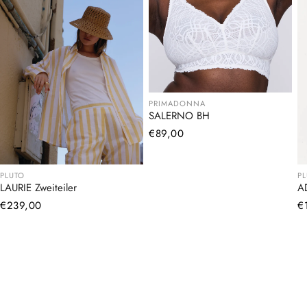
PRIMADONNA
SALERNO BH
Normaler
€89,00
Preis
PLUTO
P
LAURIE Zweiteiler
A
Normaler
€239,00
N
€
Preis
Pr