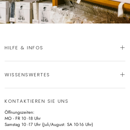
HILFE & INFOS
AGBs
WISSENSWERTES
Datenschutz
Impressum
Über uns
Vertrag widerrufen
KONTAKTIEREN SIE UNS
Blog
Öffnungszeiten:
Kontakt
MO - FR 10 -18 Uhr
Samstag 10 -17 Uhr (Juli/August: SA 10-16 Uhr)