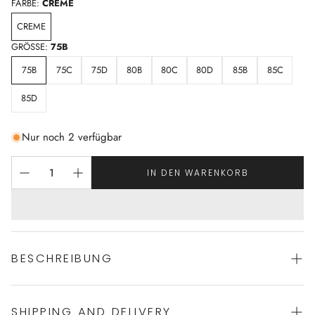
FARBE:
CREME
CREME
GRÖSSE:
75B
75B
75C
75D
80B
80C
80D
85B
85C
85D
Nur noch 2 verfügbar
IN DEN WARENKORB
BESCHREIBUNG
SHIPPING AND DELIVERY