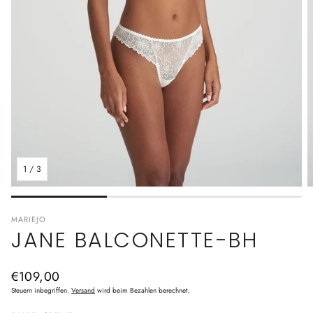
1
/
3
MARIEJO
JANE BALCONETTE-BH
Normaler
€109,00
Preis
Steuern inbegriffen.
Versand
wird beim Bezahlen berechnet.