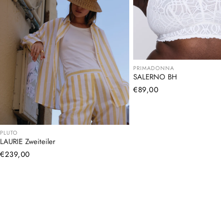
PRIMADONNA
SALERNO BH
Normaler
€89,00
Preis
PLUTO
LAURIE Zweiteiler
Normaler
€239,00
Preis