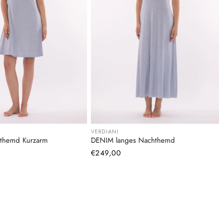
VERDIANI
themd Kurzarm
DENIM langes Nachthemd
Normaler
€249,00
Preis