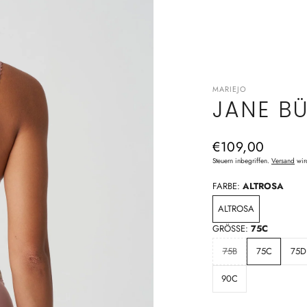
MARIEJO
JANE B
Normaler
€109,00
Preis
Steuern inbegriffen.
Versand
wir
FARBE:
ALTROSA
ALTROSA
GRÖSSE:
75C
75B
75C
75D
90C