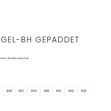
ÜGEL-BH GEPADDET
d beim Bezahlen berechnet.
80B
80C
80D
85B
85C
85D
90B