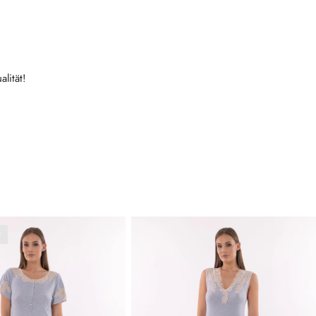
lität!
t