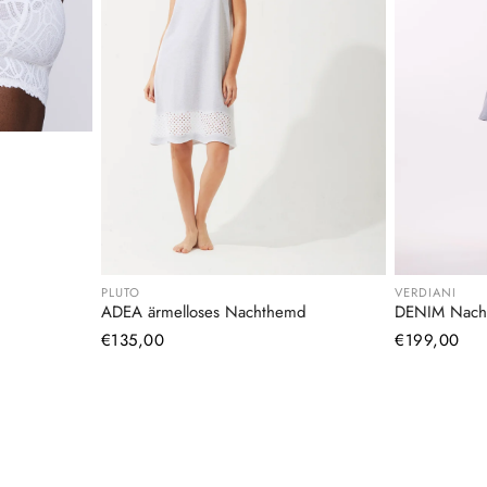
PLUTO
VERDIANI
ADEA ärmelloses Nachthemd
DENIM Nach
Normaler
€135,00
Normaler
€199,00
Preis
Preis