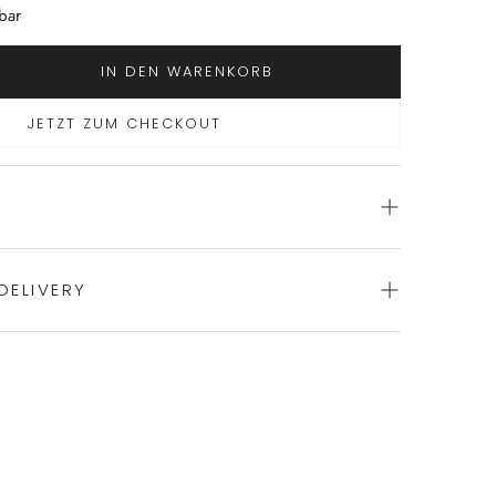
bar
IN DEN WARENKORB
JETZT ZUM CHECKOUT
DELIVERY
ience of swift order fulfillment with our top-notch