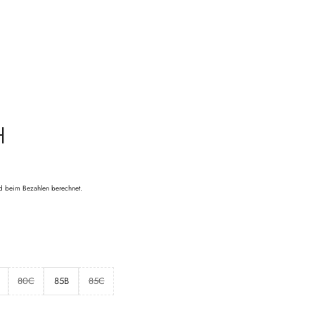
H
d beim Bezahlen berechnet.
80C
85B
85C