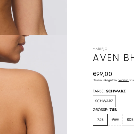
MARIEJO
AVEN B
Normaler
€99,00
Preis
Steuern inbegriffen.
Versand
wir
FARBE:
SCHWARZ
SCHWARZ
GRÖSSE:
75B
75B
75C
80B