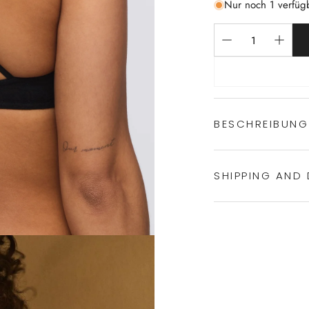
Nur noch 1 verfüg
BESCHREIBUNG
SHIPPING AND 
ästhetischer 
Polyester:23%,
Traumhafte Pa
Experience the conven
trendiger Look
Shipping services.
Pflegehinweis:
30°C Normalwa
Nicht im Wäsc