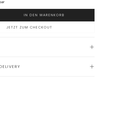
bar
IN DEN WARENKORB
JETZT ZUM CHECKOUT
DELIVERY
BH von MARIEJO
 Polyamid:59%, Elasthan:18%
ssform
ience of swift order fulfillment with our top-notch
schgang mit ITTNER Microfaser Waschmittel
hetrockner trocknen