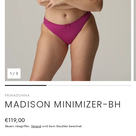
1
/
3
PRIMADONNA
MADISON MINIMIZER-BH
Normaler
€119,00
Preis
Steuern inbegriffen.
Versand
wird beim Bezahlen berechnet.