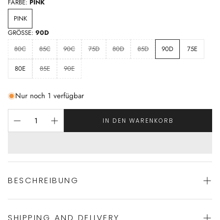
FARBE:
PINK
PINK
GRÖSSE:
90D
80C
85C
90C
75D
80D
85D
90D
75E
80E
85E
90E
Nur noch 1 verfügbar
IN DEN WARENKORB
BESCHREIBUNG
SHIPPING AND DELIVERY