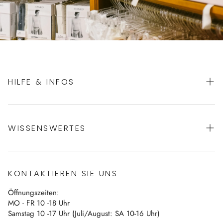
HILFE & INFOS
AGBs
WISSENSWERTES
Datenschutz
Impressum
Über uns
Vertrag widerrufen
KONTAKTIEREN SIE UNS
Blog
Öffnungszeiten:
Kontakt
MO - FR 10 -18 Uhr
Samstag 10 -17 Uhr (Juli/August: SA 10-16 Uhr)