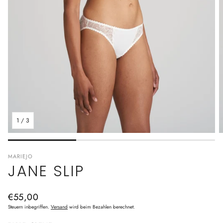
1
/
3
MARIEJO
JANE SLIP
Normaler
€55,00
Preis
Steuern inbegriffen.
Versand
wird beim Bezahlen berechnet.