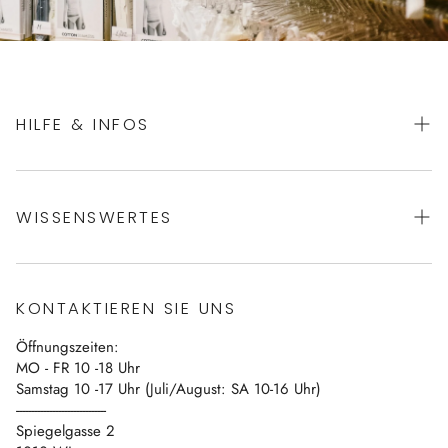
HILFE & INFOS
AGBs
WISSENSWERTES
Datenschutz
Impressum
Über uns
Vertrag widerrufen
KONTAKTIEREN SIE UNS
Blog
Öffnungszeiten:
Kontakt
MO - FR 10 -18 Uhr
Samstag 10 -17 Uhr (Juli/August: SA 10-16 Uhr)
------------------------------
Spiegelgasse 2