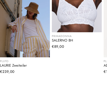
PRIMADONNA
SALERNO BH
Normaler
€89,00
Preis
PLUTO
P
LAURIE Zweiteiler
A
Normaler
€239,00
N
€
Preis
Pr