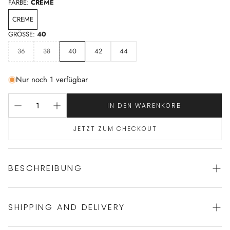
FARBE:
CREME
CREME
GRÖSSE:
40
36
38
40
42
44
Nur noch 1 verfügbar
IN DEN WARENKORB
JETZT ZUM CHECKOUT
BESCHREIBUNG
SHIPPING AND DELIVERY
faszinierender Slip von MARIE JO
eleganter Schnitt