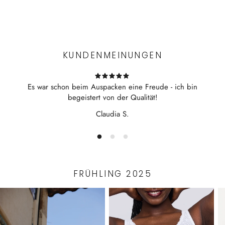
bequeme Passform
Experience the convenience of swift order fulfillment with our
top-notch Shipping services.
Pflegehinweis:
30°C Normalwaschgang mit ITTNER Microfaser Waschmittel
im ITTNER Wäschesack
KUNDENMEINUNGEN
Nicht im Wäschetrockner trocknen
Nicht bügeln
Es war schon beim Auspacken eine Freude - ich bin
begeistert von der Qualität!
Claudia S.
FRÜHLING 2025