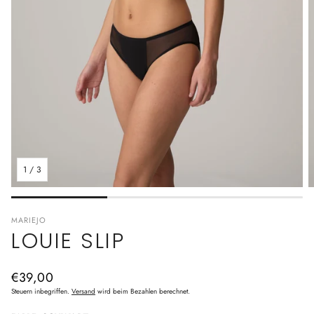
1
/
3
MARIEJO
LOUIE SLIP
Normaler
€39,00
Preis
Steuern inbegriffen.
Versand
wird beim Bezahlen berechnet.