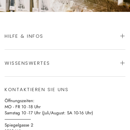
HILFE & INFOS
AGBs
WISSENSWERTES
Datenschutz
Impressum
Über uns
Vertrag widerrufen
KONTAKTIEREN SIE UNS
Blog
Öffnungszeiten:
Kontakt
MO - FR 10 -18 Uhr
Samstag 10 -17 Uhr (Juli/August: SA 10-16 Uhr)
------------------------------
Spiegelgasse 2