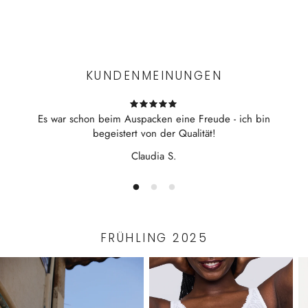
Elasthan:26%
Experience the convenience of swift order fulfillment with our
eleganter Schnitt
top-notch Shipping services.
bequeme Passform
Pflegehinweis:
KUNDENMEINUNGEN
30°C Normalwaschgang mit ITTNER Microfaser
Waschmittel
Es war schon beim Auspacken eine Freude - ich bin
im ITTNER Wäschesack
begeistert von der Qualität!
Nicht im Wäschetrockner trocknen
Claudia S.
Nicht bügeln
FRÜHLING 2025