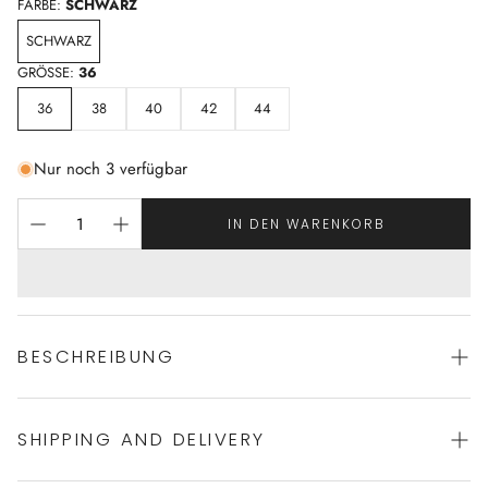
FARBE:
SCHWARZ
SCHWARZ
GRÖSSE:
36
36
38
40
42
44
Nur noch 3 verfügbar
IN DEN WARENKORB
BESCHREIBUNG
SHIPPING AND DELIVERY
trendiger Slip von MARIE JO
Polyester:6%, Baumwolle:3%, Polyamid:65%,