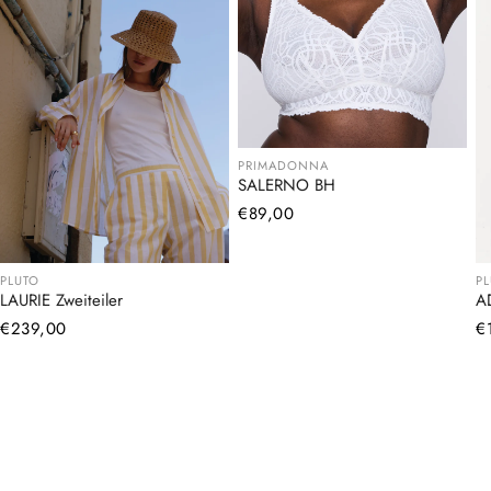
PRIMADONNA
SALERNO BH
Normaler
€89,00
Preis
PLUTO
P
LAURIE Zweiteiler
A
Normaler
€239,00
N
€
Preis
Pr