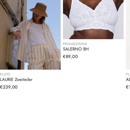
PRIMADONNA
SALERNO BH
Normaler
€89,00
Preis
PLUTO
P
LAURIE Zweiteiler
A
Normaler
€239,00
N
€
Preis
Pr