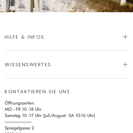
HILFE & INFOS
AGBs
WISSENSWERTES
Datenschutz
Impressum
Über uns
Vertrag widerrufen
KONTAKTIEREN SIE UNS
Blog
Öffnungszeiten:
Kontakt
MO - FR 10 -18 Uhr
Samstag 10 -17 Uhr (Juli/August: SA 10-16 Uhr)
------------------------------
Spiegelgasse 2