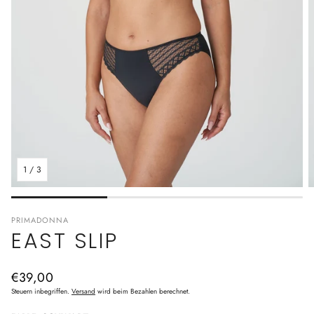
1
/
3
PRIMADONNA
EAST SLIP
Normaler
€39,00
Preis
Steuern inbegriffen.
Versand
wird beim Bezahlen berechnet.