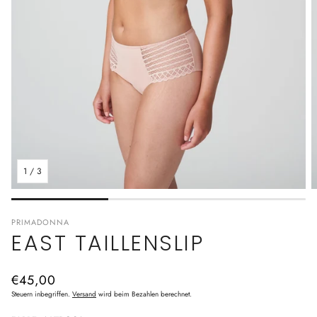
1
/
3
PRIMADONNA
EAST TAILLENSLIP
Normaler
€45,00
Preis
Steuern inbegriffen.
Versand
wird beim Bezahlen berechnet.