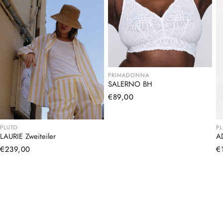
PRIMADONNA
SALERNO BH
Normaler
€89,00
Preis
PLUTO
P
LAURIE Zweiteiler
A
Normaler
€239,00
N
€
Preis
Pr