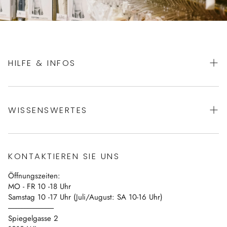
HILFE & INFOS
AGBs
WISSENSWERTES
Datenschutz
Impressum
Über uns
Vertrag widerrufen
KONTAKTIEREN SIE UNS
Blog
Öffnungszeiten:
Kontakt
MO - FR 10 -18 Uhr
Samstag 10 -17 Uhr (Juli/August: SA 10-16 Uhr)
------------------------------
Spiegelgasse 2