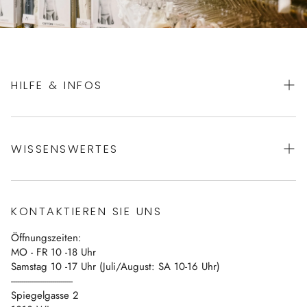
HILFE & INFOS
AGBs
WISSENSWERTES
Datenschutz
Impressum
Über uns
Vertrag widerrufen
KONTAKTIEREN SIE UNS
Blog
Öffnungszeiten:
Kontakt
MO - FR 10 -18 Uhr
Samstag 10 -17 Uhr (Juli/August: SA 10-16 Uhr)
------------------------------
Spiegelgasse 2