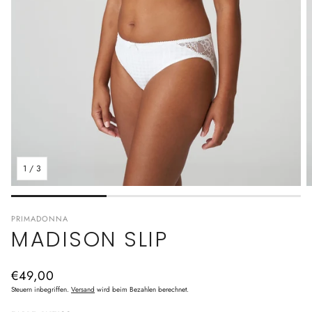
1
/
3
PRIMADONNA
MADISON SLIP
Normaler
€49,00
Preis
Steuern inbegriffen.
Versand
wird beim Bezahlen berechnet.