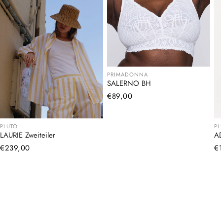
PRIMADONNA
SALERNO BH
Normaler
€89,00
Preis
PLUTO
P
LAURIE Zweiteiler
A
Normaler
€239,00
N
€
Preis
Pr