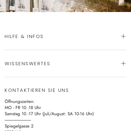
HILFE & INFOS
AGBs
WISSENSWERTES
Datenschutz
Impressum
Über uns
Vertrag widerrufen
KONTAKTIEREN SIE UNS
Blog
Öffnungszeiten:
Kontakt
MO - FR 10 -18 Uhr
Samstag 10 -17 Uhr (Juli/August: SA 10-16 Uhr)
------------------------------
Spiegelgasse 2