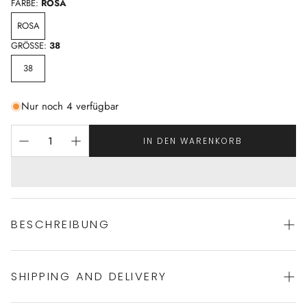
FARBE:
ROSA
ROSA
GRÖSSE:
38
38
Nur noch 4 verfügbar
IN DEN WARENKORB
BESCHREIBUNG
SHIPPING AND DELIVERY
Wäsche mit perfekte Passform
von PRIMADONNA
Halt und Support
bis Cup 95F - gerne bestellen wir Ihnen