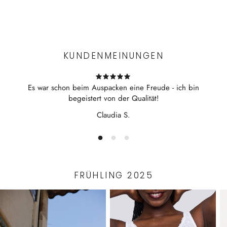
Ihre Größe nach
Experience the convenience of swift order fulfillment with our
modische Designs aus Belgien
top-notch Shipping services.
KUNDENMEINUNGEN
Es war schon beim Auspacken eine Freude - ich bin
begeistert von der Qualität!
Claudia S.
FRÜHLING 2025