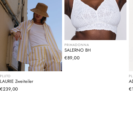
PRIMADONNA
SALERNO BH
Normaler
€89,00
Preis
PLUTO
P
LAURIE Zweiteiler
A
Normaler
€239,00
N
€
Preis
Pr