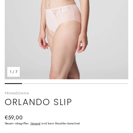
1
/
7
PRIMADONNA
ORLANDO SLIP
Normaler
€59,00
Preis
Steuern inbegriffen.
Versand
wird beim Bezahlen berechnet.