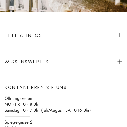
HILFE & INFOS
AGBs
WISSENSWERTES
Datenschutz
Impressum
Über uns
Vertrag widerrufen
KONTAKTIEREN SIE UNS
Blog
Öffnungszeiten:
Kontakt
MO - FR 10 -18 Uhr
Samstag 10 -17 Uhr (Juli/August: SA 10-16 Uhr)
------------------------------
Spiegelgasse 2