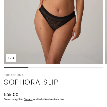
1
/
4
PRIMADONNA
SOPHORA SLIP
Normaler
€55,00
Preis
Steuern inbegriffen.
Versand
wird beim Bezahlen berechnet.