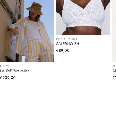
PRIMADONNA
SALERNO BH
Normaler
€89,00
Preis
PLUTO
P
LAURIE Zweiteiler
A
Normaler
€239,00
N
€
Preis
Pr