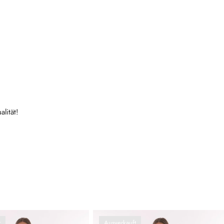
lität!
t
Ausverkauft