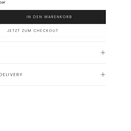
bar
IN DEN WARENKORB
JETZT ZUM CHECKOUT
DELIVERY
ience of swift order fulfillment with our top-notch