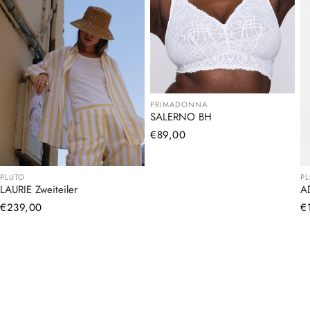
PRIMADONNA
SALERNO BH
Normaler
€89,00
Preis
PLUTO
P
LAURIE Zweiteiler
A
Normaler
€239,00
N
€
Preis
Pr