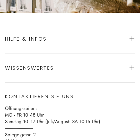
HILFE & INFOS
AGBs
WISSENSWERTES
Datenschutz
Impressum
Über uns
Vertrag widerrufen
KONTAKTIEREN SIE UNS
Blog
Öffnungszeiten:
Kontakt
MO - FR 10 -18 Uhr
Samstag 10 -17 Uhr (Juli/August: SA 10-16 Uhr)
------------------------------
Spiegelgasse 2