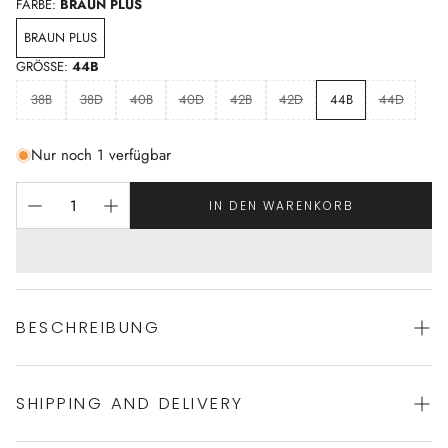
FARBE:
BRAUN PLUS
BRAUN PLUS
GRÖSSE:
44B
38B
38D
40B
40D
42B
42D
44B
44D
Nur noch 1 verfügbar
IN DEN WARENKORB
BESCHREIBUNG
SHIPPING AND DELIVERY
moderner Druck auf mattem Material
gepaddeter Badenanzug