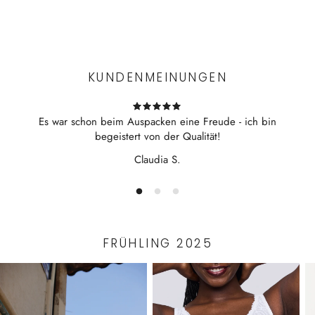
sportlicher Schnitt
Experience the convenience of swift order fulfillment with our
kleine Passform - bei einer Zwischengröße empfehlen wir
top-notch Shipping services.
eine Größe größer
Material: 82% recyceltes Polyamid,18% Elasthan
KUNDENMEINUNGEN
Es war schon beim Auspacken eine Freude - ich bin
begeistert von der Qualität!
Claudia S.
FRÜHLING 2025