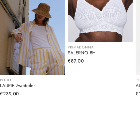
PRIMADONNA
SALERNO BH
Normaler
€89,00
Preis
PLUTO
P
LAURIE Zweiteiler
A
Normaler
€239,00
N
€
Preis
Pr