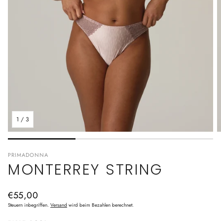
1
/
3
PRIMADONNA
MONTERREY STRING
Normaler
€55,00
Preis
Steuern inbegriffen.
Versand
wird beim Bezahlen berechnet.