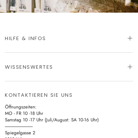
HILFE & INFOS
AGBs
WISSENSWERTES
Datenschutz
Impressum
Über uns
Vertrag widerrufen
KONTAKTIEREN SIE UNS
Blog
Öffnungszeiten:
Kontakt
MO - FR 10 -18 Uhr
Samstag 10 -17 Uhr (Juli/August: SA 10-16 Uhr)
------------------------------
Spiegelgasse 2