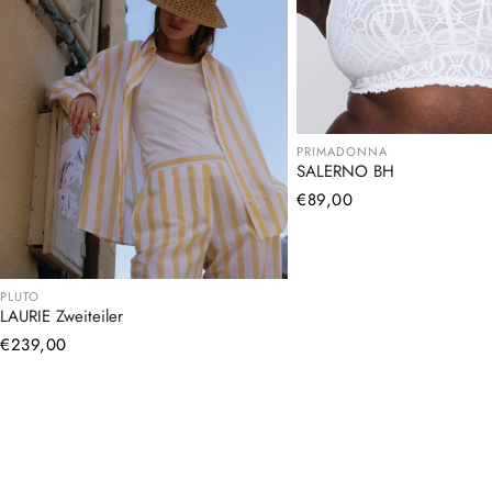
PRIMADONNA
SALERNO BH
Normaler
€89,00
Preis
PLUTO
LAURIE Zweiteiler
Normaler
€239,00
Preis