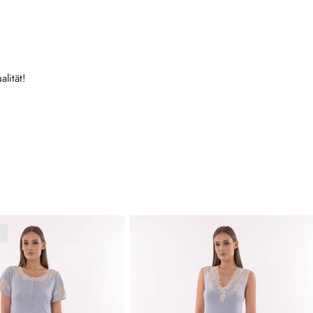
lität!
t