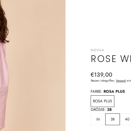
NOVILA
ROSE W
Normaler
€139,00
Preis
Steuern inbegriffen.
Versand
wir
FARBE:
ROSA PLUS
ROSA PLUS
GRÖSSE:
38
36
38
40