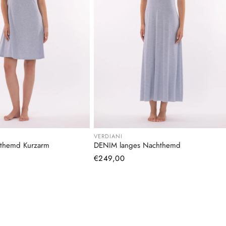
VERDIANI
themd Kurzarm
DENIM langes Nachthemd
Normaler
€249,00
Preis