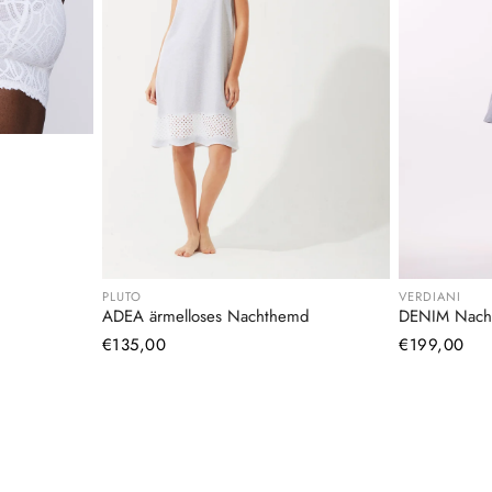
PLUTO
VERDIANI
ADEA ärmelloses Nachthemd
DENIM Nach
Normaler
€135,00
Normaler
€199,00
Preis
Preis