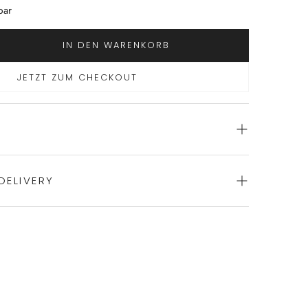
bar
IN DEN WARENKORB
JETZT ZUM CHECKOUT
DELIVERY
ience of swift order fulfillment with our top-notch