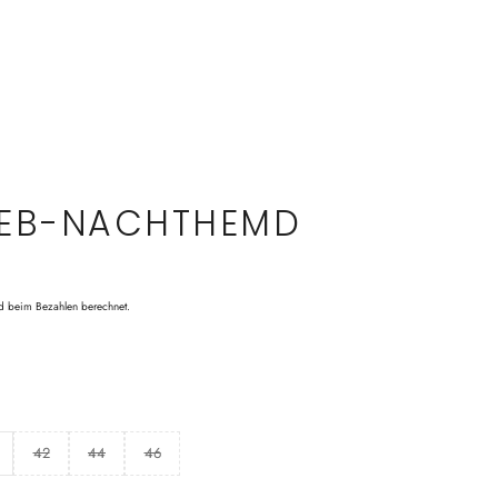
EB-NACHTHEMD
d beim Bezahlen berechnet.
42
44
46