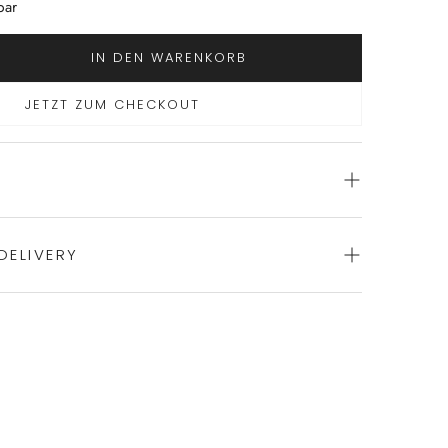
bar
IN DEN WARENKORB
JETZT ZUM CHECKOUT
DELIVERY
 Pyjama von NOVILA
le
ience of swift order fulfillment with our top-notch
gen
 Deutschland im Familienbetrieb NOVILA