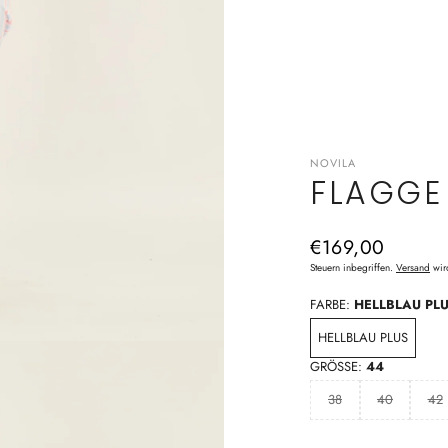
NOVILA
FLAGGE
Normaler
€169,00
Preis
Steuern inbegriffen.
Versand
wir
FARBE:
HELLBLAU PL
HELLBLAU PLUS
GRÖSSE:
44
38
40
42