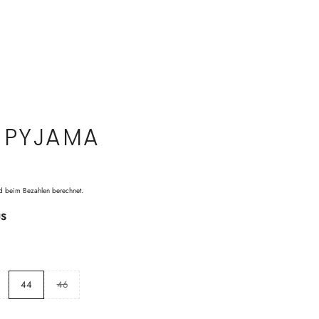
 PYJAMA
d beim Bezahlen berechnet.
US
44
46