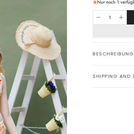
Nur noch 1 verfüg
BESCHREIBUNG
SHIPPING AND 
Macaron Bikin
Herausnehmbar
Power-Mesh-Fut
Experience the conven
Guter Support 
Shipping services.
Nickelfreier M