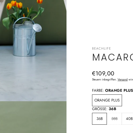
BEACHLIFE
MACARO
Normaler
€109,00
Preis
Steuern inbegriffen.
Versand
wir
FARBE:
ORANGE PLUS
ORANGE PLUS
GRÖSSE:
36B
36B
38B
40B