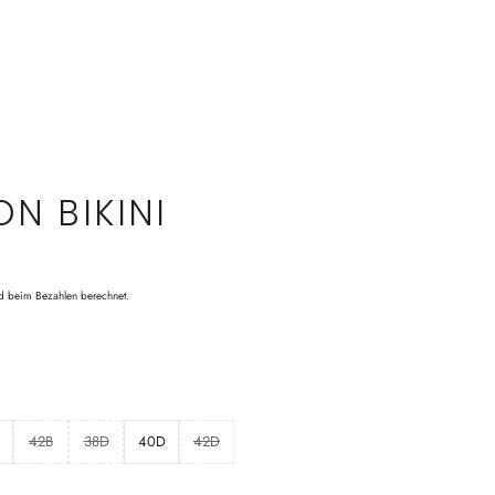
N BIKINI
d beim Bezahlen berechnet.
42B
38D
40D
42D