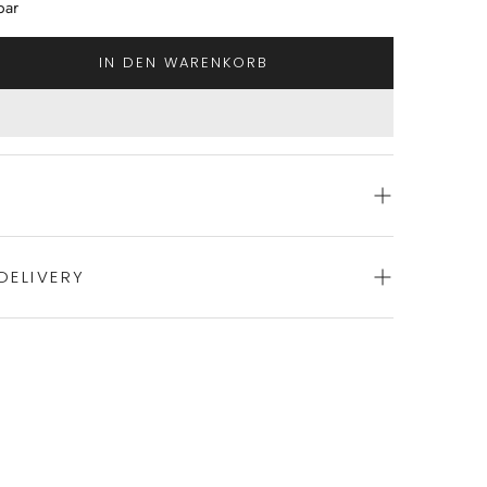
bar
IN DEN WARENKORB
DELIVERY
i von BEACHLIFE
e Polsterung
ter an der Seite der Körbchen
ience of swift order fulfillment with our top-notch
durch breites Band unter der Brust
etallverschluss auf dem Rücken