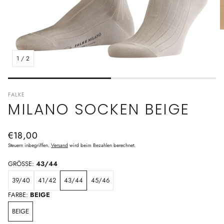
1
/
2
FALKE
MILANO SOCKEN BEIGE
Normaler
€18,00
Preis
Steuern inbegriffen.
Versand
wird beim Bezahlen berechnet.
GRÖSSE:
43/44
39/40
41/42
43/44
45/46
FARBE:
BEIGE
BEIGE