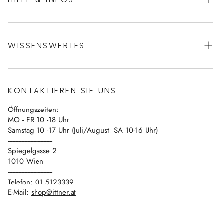
AGBs
WISSENSWERTES
Datenschutz
Impressum
Über uns
Vertrag widerrufen
KONTAKTIEREN SIE UNS
Blog
Öffnungszeiten:
Kontakt
MO - FR 10 -18 Uhr
Samstag 10 -17 Uhr (Juli/August: SA 10-16 Uhr)
------------------------------
Spiegelgasse 2
1010 Wien
------------------------------
Telefon: 01 5123339
E-Mail:
shop@ittner.at