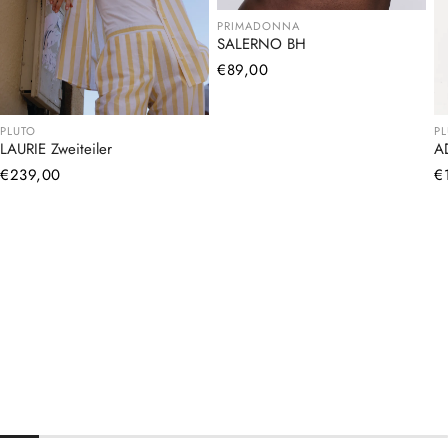
PRIMADONNA
SALERNO BH
Normaler
€89,00
Preis
PLUTO
P
LAURIE Zweiteiler
A
Normaler
€239,00
N
€
Preis
Pr