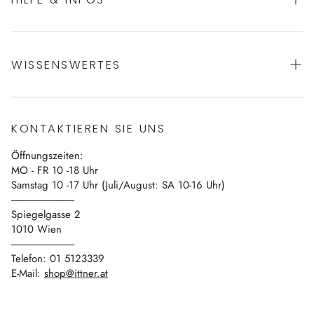
AGBs
WISSENSWERTES
Datenschutz
Impressum
Über uns
Vertrag widerrufen
KONTAKTIEREN SIE UNS
Blog
Öffnungszeiten:
Kontakt
MO - FR 10 -18 Uhr
Samstag 10 -17 Uhr (Juli/August: SA 10-16 Uhr)
------------------------------
Spiegelgasse 2
1010 Wien
------------------------------
Telefon: 01 5123339
E-Mail:
shop@ittner.at