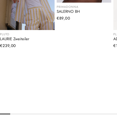
PRIMADONNA
SALERNO BH
Normaler
€89,00
Preis
PLUTO
P
LAURIE Zweiteiler
A
Normaler
€239,00
N
€
Preis
Pr