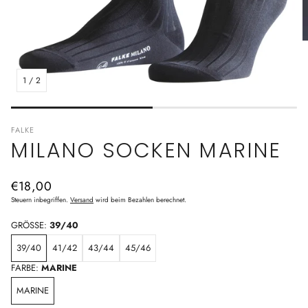
1
/
2
FALKE
MILANO SOCKEN MARINE
Normaler
€18,00
Preis
Steuern inbegriffen.
Versand
wird beim Bezahlen berechnet.
GRÖSSE:
39/40
39/40
41/42
43/44
45/46
FARBE:
MARINE
MARINE