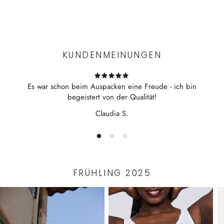
Aus 100% Baumwolle
Experience the convenience of swift order fulfillment with our
Seitennahtlose Verarbeitung und neue
top-notch Shipping services.
Merzerisierungstechnik sorgen für herausragenden
Tragekomfort
KUNDENMEINUNGEN
hergestellt in Ungarn
Bibi ist 167cm groß (90 - 65 - 95) und trägt Größe S
Es war schon beim Auspacken eine Freude - ich bin
begeistert von der Qualität!
Claudia S.
FRÜHLING 2025