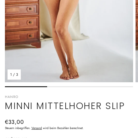
1
/
3
HANRO
MINNI MITTELHOHER SLIP
Normaler
€33,00
Preis
Steuern inbegriffen.
Versand
wird beim Bezahlen berechnet.