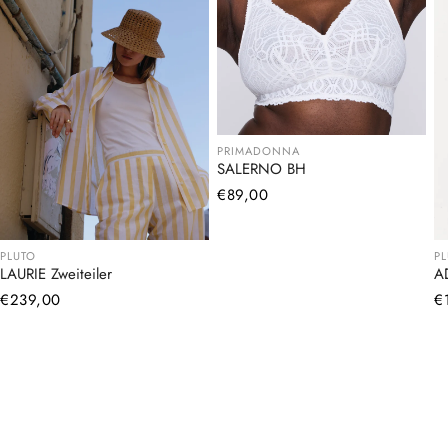
PRIMADONNA
SALERNO BH
Normaler
€89,00
Preis
PLUTO
P
LAURIE Zweiteiler
A
Normaler
€239,00
N
€
Preis
Pr