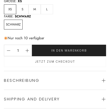
GRÖSSE:
XS
XS
S
M
L
FARBE:
SCHWARZ
SCHWARZ
Nur noch 10 verfügbar
IN DEN WARENKORB
JETZT ZUM CHECKOUT
BESCHREIBUNG
SHIPPING AND DELIVERY
Stylischer Midi Slip von HANRO
mit hohem Beinausschnitt und mittelhohem Bund