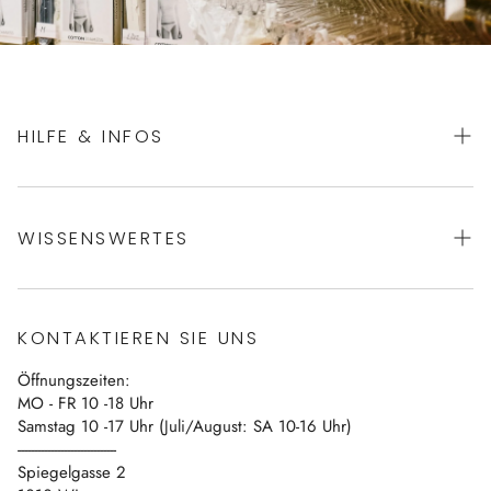
HILFE & INFOS
AGBs
WISSENSWERTES
Datenschutz
Impressum
Über uns
Vertrag widerrufen
KONTAKTIEREN SIE UNS
Blog
Öffnungszeiten:
Kontakt
MO - FR 10 -18 Uhr
Samstag 10 -17 Uhr (Juli/August: SA 10-16 Uhr)
------------------------------
Spiegelgasse 2