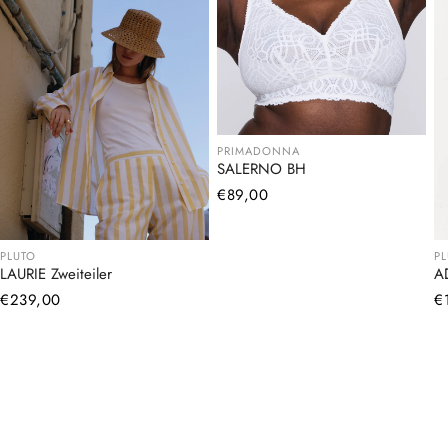
PRIMADONNA
SALERNO BH
Normaler
€89,00
Preis
PLUTO
P
LAURIE Zweiteiler
A
Normaler
€239,00
N
€
Preis
Pr