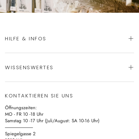
HILFE & INFOS
AGBs
WISSENSWERTES
Datenschutz
Impressum
Über uns
Vertrag widerrufen
KONTAKTIEREN SIE UNS
Blog
Öffnungszeiten:
Kontakt
MO - FR 10 -18 Uhr
Samstag 10 -17 Uhr (Juli/August: SA 10-16 Uhr)
------------------------------
Spiegelgasse 2