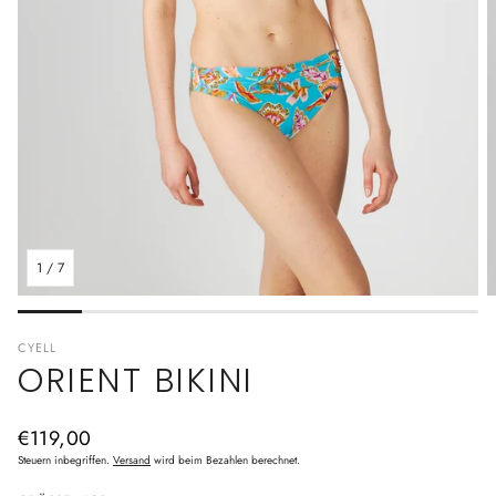
1
/
7
CYELL
ORIENT BIKINI
Normaler
€119,00
Preis
Steuern inbegriffen.
Versand
wird beim Bezahlen berechnet.