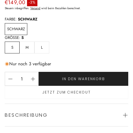
Normaler Preis
€149,00
-3%
Verkaufspreis
Steuern inbegriffen.
Versand
wird beim Bezahlen berechnet.
FARBE:
SCHWARZ
SCHWARZ
GRÖSSE:
S
S
M
L
Nur noch 3 verfügbar
IN DEN WARENKORB
JETZT ZUM CHECKOUT
BESCHREIBUNG