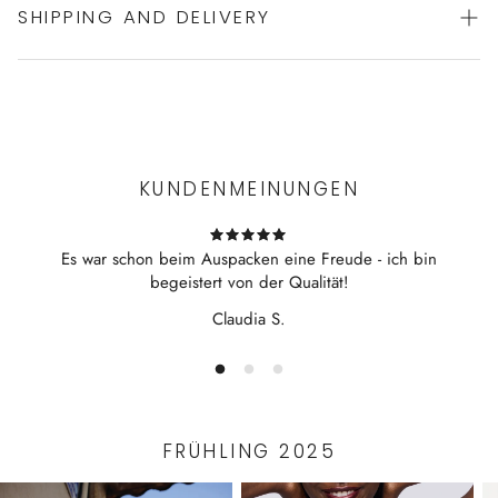
SHIPPING AND DELIVERY
feines Unterhemd von ZIMMERLI
100% Baumwolle (auch die Spitze)
sehr feine Spitze dem Ausschnitt entlang
Experience the convenience of swift order fulfillment with our
V-Ausschnitt
top-notch Shipping services.
in der Schweiz in Ermatingen am Bodensee gestrickt und
in Mendrisio von Hand genäht
KUNDENMEINUNGEN
Es war schon beim Auspacken eine Freude - ich bin
begeistert von der Qualität!
Claudia S.
FRÜHLING 2025