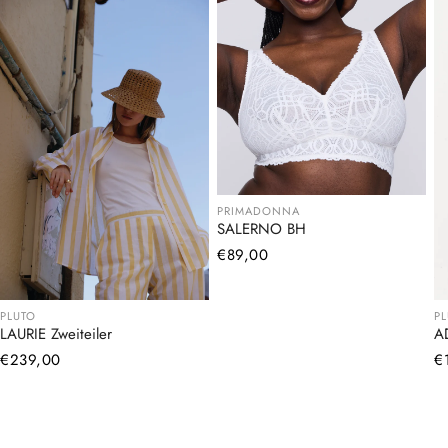
PRIMADONNA
SALERNO BH
Normaler
€89,00
Preis
PLUTO
P
LAURIE Zweiteiler
A
Normaler
€239,00
N
€
Preis
Pr