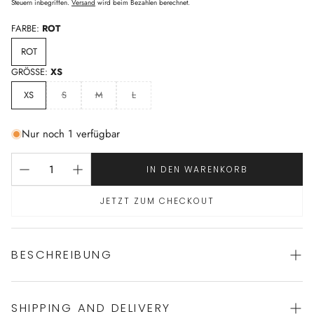
Preis
Steuern inbegriffen.
Versand
wird beim Bezahlen berechnet.
FARBE:
ROT
ROT
GRÖSSE:
XS
XS
S
M
L
Nur noch 1 verfügbar
IN DEN WARENKORB
JETZT ZUM CHECKOUT
BESCHREIBUNG
SHIPPING AND DELIVERY