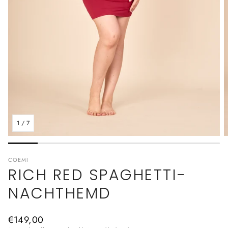
1
/
7
COEMI
RICH RED SPAGHETTI-
NACHTHEMD
Normaler
€149,00