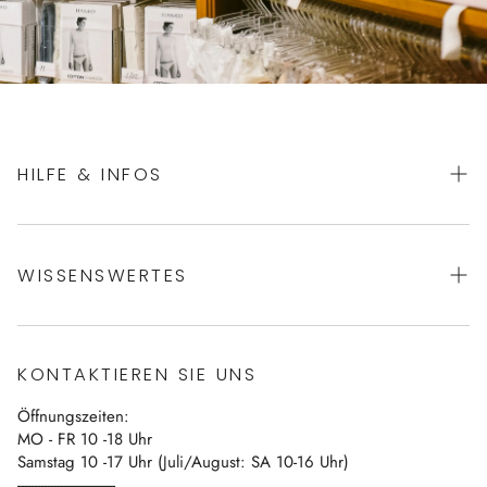
HILFE & INFOS
AGBs
WISSENSWERTES
Datenschutz
Impressum
Über uns
Vertrag widerrufen
KONTAKTIEREN SIE UNS
Blog
Öffnungszeiten:
Kontakt
MO - FR 10 -18 Uhr
Samstag 10 -17 Uhr (Juli/August: SA 10-16 Uhr)
------------------------------