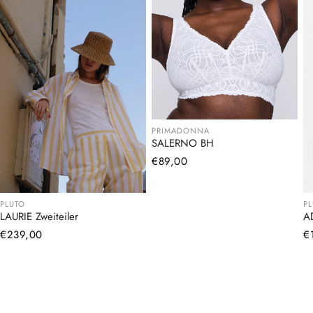
PRIMADONNA
SALERNO BH
Normaler
€89,00
Preis
PLUTO
P
LAURIE Zweiteiler
A
Normaler
€239,00
N
€
Preis
Pr