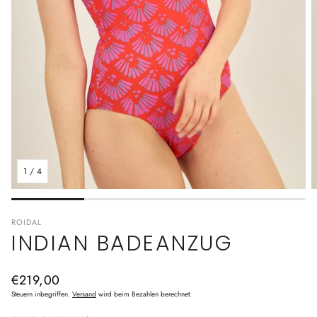
1
/
4
ROIDAL
INDIAN BADEANZUG
Normaler
€219,00
Preis
Steuern inbegriffen.
Versand
wird beim Bezahlen berechnet.