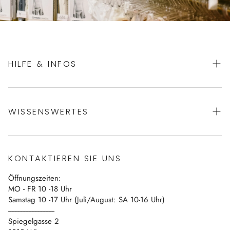
HILFE & INFOS
AGBs
WISSENSWERTES
Datenschutz
Impressum
Über uns
Vertrag widerrufen
KONTAKTIEREN SIE UNS
Blog
Öffnungszeiten:
Kontakt
MO - FR 10 -18 Uhr
Samstag 10 -17 Uhr (Juli/August: SA 10-16 Uhr)
------------------------------
Spiegelgasse 2