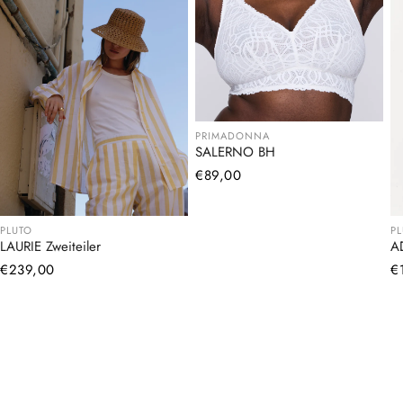
PRIMADONNA
SALERNO BH
Normaler
€89,00
Preis
PLUTO
P
LAURIE Zweiteiler
A
Normaler
€239,00
N
€
Preis
Pr