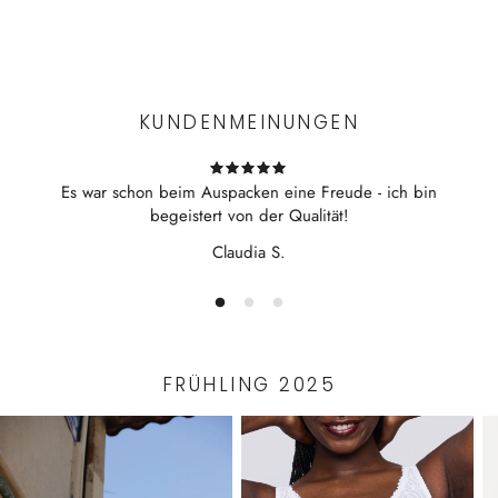
Weiche Cups
Experience the convenience of swift order fulfillment with our
breites Unterbrust-Gummiband für mehr Unterstützung
top-notch Shipping services.
breiter und abnehmbarer Neckholder
KUNDENMEINUNGEN
Es war schon beim Auspacken eine Freude - ich bin
begeistert von der Qualität!
Claudia S.
FRÜHLING 2025