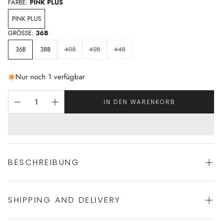
FARBE:
PINK PLUS
PINK PLUS
GRÖSSE:
36B
36B
38B
40B
42B
44B
Nur noch 1 verfügbar
IN DEN WARENKORB
BESCHREIBUNG
SHIPPING AND DELIVERY
Bustier geschnittener Badeanzug von ROIDAL
mit hohem Rücken