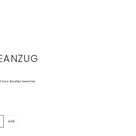
DEANZUG
d beim Bezahlen berechnet.
46B