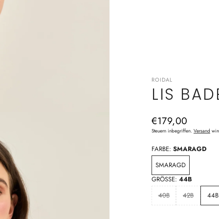
ROIDAL
LIS BA
Normaler
€179,00
Preis
Steuern inbegriffen.
Versand
wir
FARBE:
SMARAGD
SMARAGD
GRÖSSE:
44B
40B
42B
44B