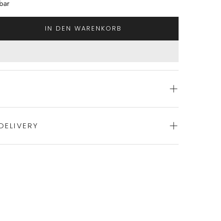
bar
IN DEN WARENKORB
DELIVERY
adeanzug von ROIDAL
sform
ience of swift order fulfillment with our top-notch
immer