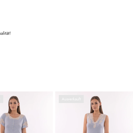
lität!
t
Ausverkauft