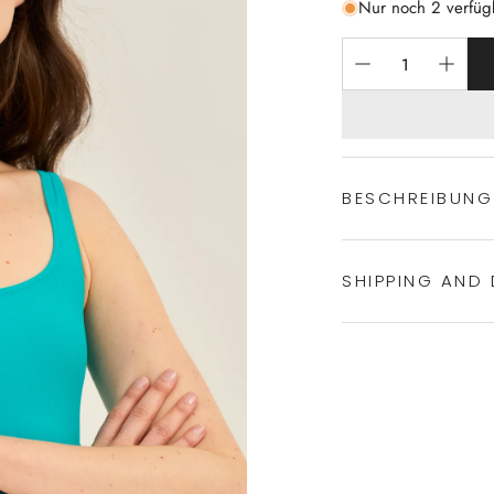
Nur noch 2 verfüg
BESCHREIBUNG
SHIPPING AND 
Sportlicher B
großartige Pas
flexibel
Experience the conven
bequem
Shipping services.
ideal als Schw