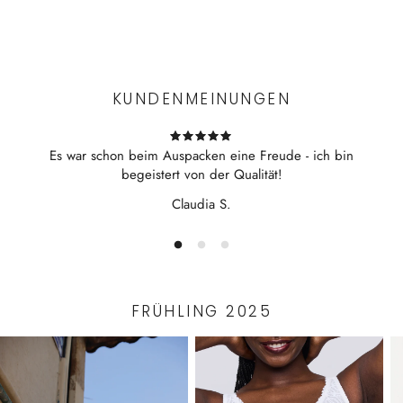
flexibel
Experience the convenience of swift order fulfillment with our
bequem
top-notch Shipping services.
ideal als Schwimmer
KUNDENMEINUNGEN
Es war schon beim Auspacken eine Freude - ich bin
begeistert von der Qualität!
Claudia S.
FRÜHLING 2025