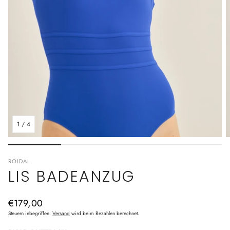
1
/
4
ROIDAL
LIS BADEANZUG
Normaler
€179,00
Preis
Steuern inbegriffen.
Versand
wird beim Bezahlen berechnet.