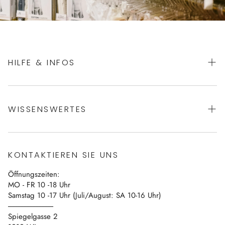
HILFE & INFOS
AGBs
WISSENSWERTES
Datenschutz
Impressum
Über uns
Vertrag widerrufen
KONTAKTIEREN SIE UNS
Blog
Öffnungszeiten:
Kontakt
MO - FR 10 -18 Uhr
Samstag 10 -17 Uhr (Juli/August: SA 10-16 Uhr)
------------------------------
Spiegelgasse 2