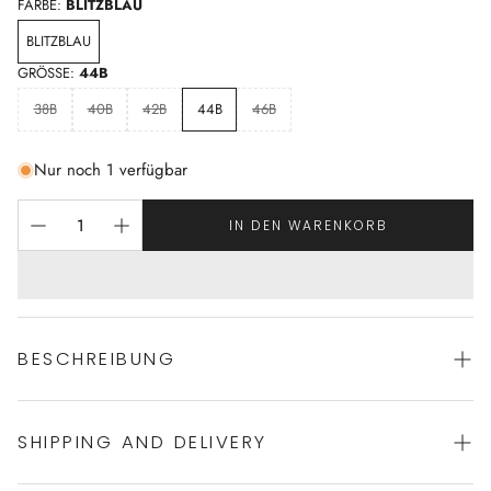
FARBE:
BLITZBLAU
BLITZBLAU
GRÖSSE:
44B
38B
40B
42B
44B
46B
Nur noch 1 verfügbar
IN DEN WARENKORB
BESCHREIBUNG
SHIPPING AND DELIVERY
Sportlicher Badeanzug von ROIDAL
großartige Passform