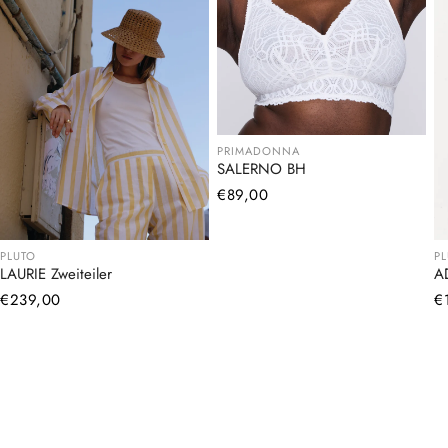
PRIMADONNA
SALERNO BH
Normaler
€89,00
Preis
PLUTO
P
LAURIE Zweiteiler
A
Normaler
€239,00
N
€
Preis
Pr