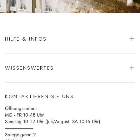
HILFE & INFOS
AGBs
WISSENSWERTES
Datenschutz
Impressum
Über uns
Vertrag widerrufen
KONTAKTIEREN SIE UNS
Blog
Öffnungszeiten:
Kontakt
MO - FR 10 -18 Uhr
Samstag 10 -17 Uhr (Juli/August: SA 10-16 Uhr)
------------------------------
Spiegelgasse 2