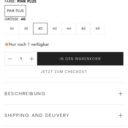
FARBE:
PINK PLUS
PINK PLUS
GRÖSSE:
40
36
38
40
42
44
46
48
Nur noch 1 verfügbar
IN DEN WARENKORB
JETZT ZUM CHECKOUT
BESCHREIBUNG
SHIPPING AND DELIVERY
netter Pyjama von FERAUD
50% Baumwolle 50% Modal