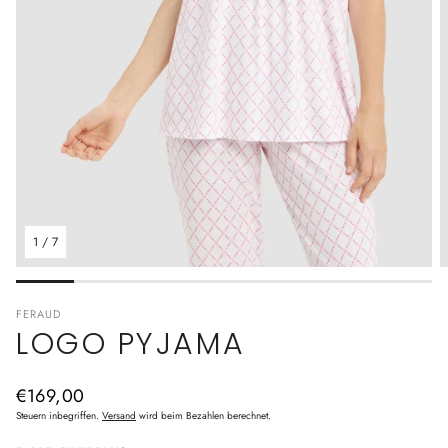
1
/
7
FERAUD
LOGO PYJAMA
Normaler
€169,00
Preis
Steuern inbegriffen.
Versand
wird beim Bezahlen berechnet.