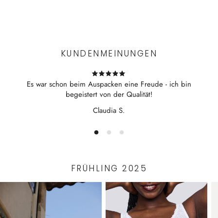
Kurzarm, Langbein
Experience the convenience of swift order fulfillment with our
bequem auf der Haut
top-notch Shipping services.
KUNDENMEINUNGEN
Es war schon beim Auspacken eine Freude - ich bin
begeistert von der Qualität!
Claudia S.
FRÜHLING 2025