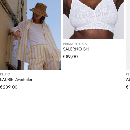
PRIMADONNA
SALERNO BH
Normaler
€89,00
Preis
PLUTO
P
LAURIE Zweiteiler
A
Normaler
€239,00
N
€
Preis
Pr