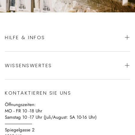
HILFE & INFOS
AGBs
WISSENSWERTES
Datenschutz
Impressum
Über uns
Vertrag widerrufen
KONTAKTIEREN SIE UNS
Blog
Öffnungszeiten:
Kontakt
MO - FR 10 -18 Uhr
Samstag 10 -17 Uhr (Juli/August: SA 10-16 Uhr)
------------------------------
Spiegelgasse 2