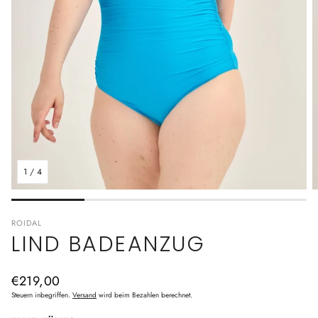
1
/
4
ROIDAL
LIND BADEANZUG
Normaler
€219,00
Preis
Steuern inbegriffen.
Versand
wird beim Bezahlen berechnet.