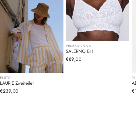
PRIMADONNA
SALERNO BH
Normaler
€89,00
Preis
PLUTO
P
LAURIE Zweiteiler
A
Normaler
€239,00
N
€
Preis
Pr