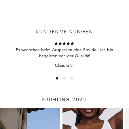
Weiche Cups
Experience the convenience of swift order fulfillment with our
breites Unterbrust-Gummiband für mehr Unterstützung
top-notch Shipping services.
breiter und abnehmbarer Neckholder
KUNDENMEINUNGEN
Es war schon beim Auspacken eine Freude - ich bin
begeistert von der Qualität!
Claudia S.
FRÜHLING 2025