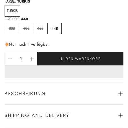
FARBE:
TÜRKIS
TÜRKIS
GRÖSSE:
44B
38B
40B
42B
44B
Nur noch 1 verfügbar
IN DEN WARENKORB
BESCHREIBUNG
SHIPPING AND DELIVERY
Bustier geschnittener Badeanzug von ROIDAL
mit hohem Rücken