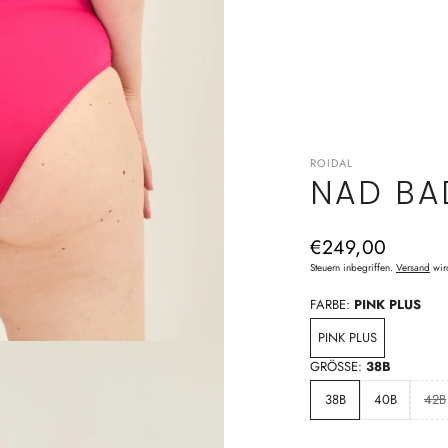
ROIDAL
NAD BA
Normaler
€249,00
Preis
Steuern inbegriffen.
Versand
wir
FARBE:
PINK PLUS
PINK PLUS
GRÖSSE:
38B
38B
40B
42B