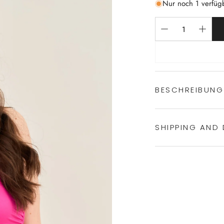
Nur noch 1 verfüg
BESCHREIBUNG
SHIPPING AND 
Bustier gesch
mit hohem Rü
Weiche Cups
Experience the conven
breites Unterb
Shipping services.
breiter und a