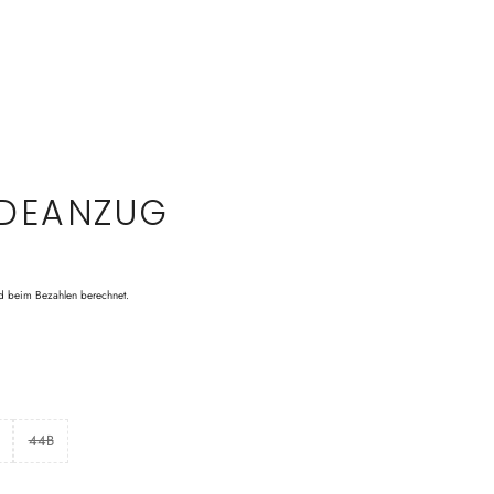
DEANZUG
d beim Bezahlen berechnet.
44B