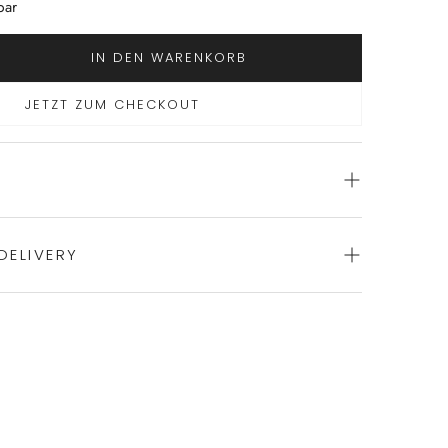
bar
IN DEN WARENKORB
JETZT ZUM CHECKOUT
DELIVERY
nittener Badeanzug von ROIDAL
cken
ience of swift order fulfillment with our top-notch
rust-Gummiband für mehr Unterstützung
bnehmbarer Neckholder